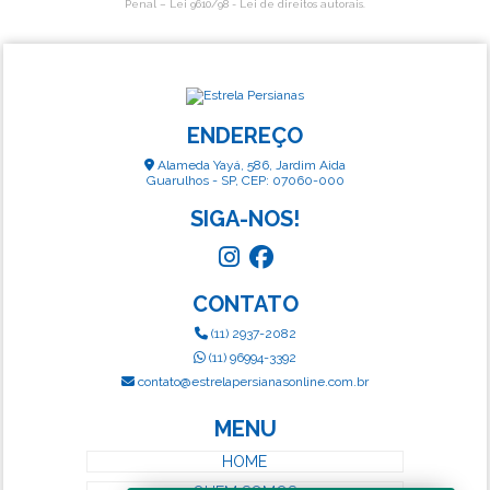
Penal –
Lei 9610/98 - Lei de direitos autorais
.
ENDEREÇO
Alameda Yayá, 586, Jardim Aida
Guarulhos - SP, CEP: 07060-000
SIGA-NOS!
CONTATO
(11) 2937-2082
(11) 96994-3392
contato@estrelapersianasonline.com.br
MENU
HOME