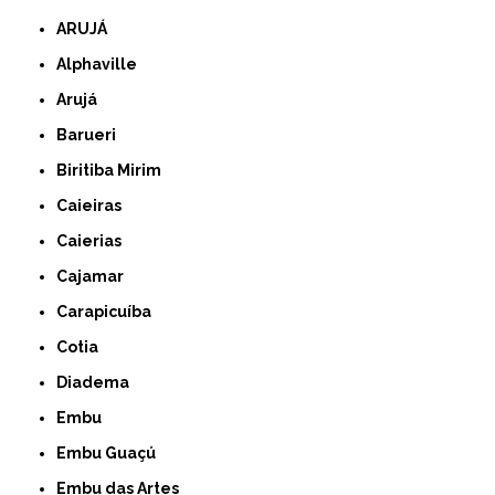
ARUJÁ
Alphaville
Arujá
Barueri
Biritiba Mirim
Caieiras
Caierias
Cajamar
Carapicuíba
Cotia
Diadema
Embu
Embu Guaçú
Embu das Artes