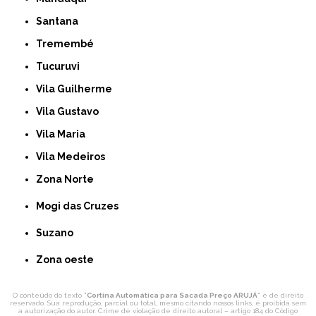
Santana
Tremembé
Tucuruvi
Vila Guilherme
Vila Gustavo
Vila Maria
Vila Medeiros
Zona Norte
Mogi das Cruzes
Suzano
Zona oeste
O conteúdo do texto "
Cortina Automática para Sacada Preço ARUJÁ
" é de direito
reservado. Sua reprodução, parcial ou total, mesmo citando nossos links, é proibida sem
a autorização do autor. Crime de violação de direito autoral – artigo 184 do Código