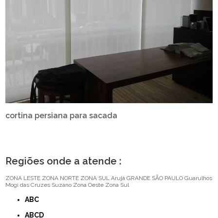
cortina persiana para sacada
Regiões onde a atende :
ZONA LESTE
ZONA NORTE
ZONA SUL
Arujá
GRANDE SÃO PAULO
Guarulhos
Mogi das Cruzes
Suzano
Zona Oeste
Zona Sul
ABC
ABCD