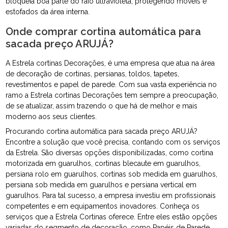
bloqueia boa parte do raio ultravioleta, protegendo móveis e
estofados da área interna.
Onde comprar cortina automática para
sacada preço ARUJÁ?
A Estrela cortinas Decorações, é uma empresa que atua na área
de decoração de cortinas, persianas, toldos, tapetes,
revestimentos e papel de parede. Com sua vasta experiência no
ramo a Estrela cortinas Decorações tem sempre a preocupação,
de se atualizar, assim trazendo o que há de melhor e mais
moderno aos seus clientes.
Procurando cortina automática para sacada preço ARUJÁ?
Encontre a solução que você precisa, contando com os serviços
da Estrela. São diversas opções disponibilizadas, como cortina
motorizada em guarulhos, cortinas blecaute em guarulhos,
persiana rolo em guarulhos, cortinas sob medida em guarulhos,
persiana sob medida em guarulhos e persiana vertical em
guarulhos. Para tal sucesso, a empresa investiu em profissionais
competentes e em equipamentos inovadores. Conheça os
serviços que a Estrela Cortinas oferece. Entre eles estão opções
variadas do segmento de decoração, como Papéis de Parede,