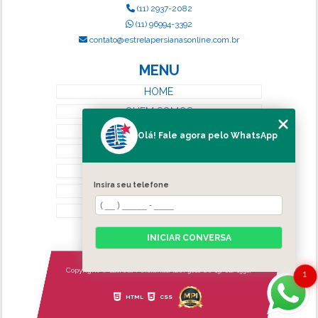
(11) 2937-2082
(11) 96994-3392
contato@estrelapersianasonline.com.br
MENU
HOME
QUEM SOMOS
SERVIÇOS
Olá! Fale agora pelo WhatsApp
BLOG
CONTATO
Insira seu telefone
CATEGORIAS
MAPA DO SITE
INICIAR CONVERSA
Copyright © Estrela Persianas. (Lei 9610 de 19/02/1998)
1
HTML
CSS