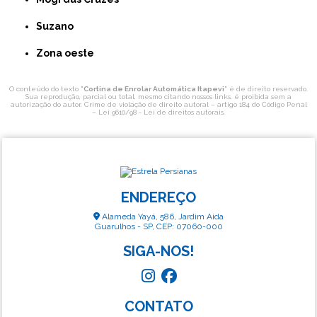
Suzano
Zona oeste
O conteúdo do texto "
Cortina de Enrolar Automática Itapevi
" é de direito reservado.
Sua reprodução, parcial ou total, mesmo citando nossos links, é proibida sem a
autorização do autor. Crime de violação de direito autoral – artigo 184 do Código Penal
–
Lei 9610/98 - Lei de direitos autorais
.
ENDEREÇO
Alameda Yayá, 586, Jardim Aida
Guarulhos - SP, CEP: 07060-000
SIGA-NOS!
CONTATO