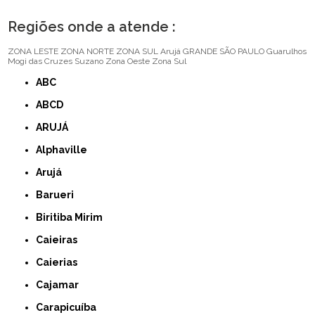
Regiões onde a atende :
ZONA LESTE
ZONA NORTE
ZONA SUL
Arujá
GRANDE SÃO PAULO
Guarulhos
Mogi das Cruzes
Suzano
Zona Oeste
Zona Sul
ABC
ABCD
ARUJÁ
Alphaville
Arujá
Barueri
Biritiba Mirim
Caieiras
Caierias
Cajamar
Carapicuíba