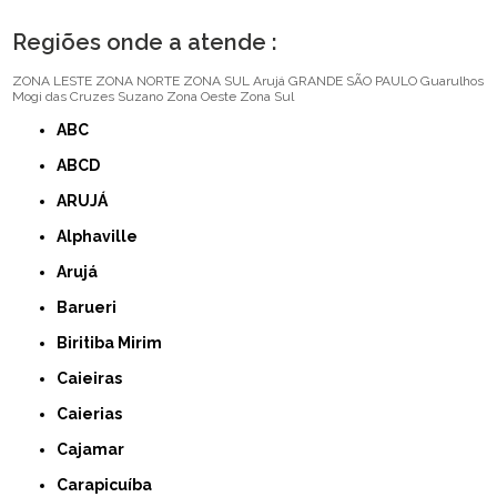
Regiões onde a atende :
ZONA LESTE
ZONA NORTE
ZONA SUL
Arujá
GRANDE SÃO PAULO
Guarulhos
Mogi das Cruzes
Suzano
Zona Oeste
Zona Sul
ABC
ABCD
ARUJÁ
Alphaville
Arujá
Barueri
Biritiba Mirim
Caieiras
Caierias
Cajamar
Carapicuíba