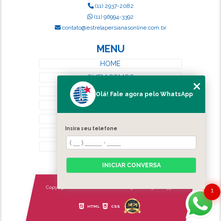
(11) 2937-2082
(11) 96994-3392
contato@estrelapersianasonline.com.br
MENU
HOME
QUEM SOMOS
SERVIÇOS
Olá! Fale agora pelo WhatsApp
BLOG
CONTATO
Insira seu telefone
CATEGORIAS
MAPA DO SITE
INICIAR CONVERSA
Copyright © Estrela Persianas. (Lei 9610 de 19/02/1998)
1
HTML
CSS