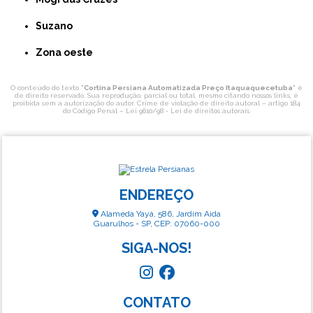
Suzano
Zona oeste
O conteúdo do texto "
Cortina Persiana Automatizada Preço Itaquaquecetuba
" é
de direito reservado. Sua reprodução, parcial ou total, mesmo citando nossos links, é
proibida sem a autorização do autor. Crime de violação de direito autoral – artigo 184
do Código Penal –
Lei 9610/98 - Lei de direitos autorais
.
ENDEREÇO
Alameda Yayá, 586, Jardim Aida
Guarulhos - SP, CEP: 07060-000
SIGA-NOS!
CONTATO