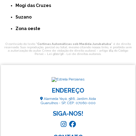
Mogi das Cruzes
Suzano
Zona oeste
O conteúdo do texto "
Cortinas Automáticas sob Medida Jurubatuba
" é de direito
reservado. Sua reprodução, parcial ou total, mesmo citando nossos links, é proibida sem
a autorização do autor. Crime de violação de direito autoral – artigo 184 do Código
Penal –
Lei 9610/98 - Lei de direitos autorais
.
ENDEREÇO
Alameda Yayá, 586, Jardim Aida
Guarulhos - SP, CEP: 07060-000
SIGA-NOS!