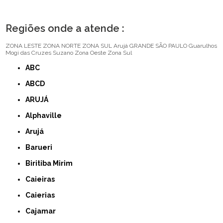
Regiões onde a atende :
ZONA LESTE
ZONA NORTE
ZONA SUL
Arujá
GRANDE SÃO PAULO
Guarulhos
Mogi das Cruzes
Suzano
Zona Oeste
Zona Sul
ABC
ABCD
ARUJÁ
Alphaville
Arujá
Barueri
Biritiba Mirim
Caieiras
Caierias
Cajamar