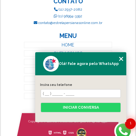
CONTATO
(11) 2937-2082
(11) 96994-3392
contato@estrelapersianasonline.com.br
MENU
HOME
QUEM SOMOS
SERVIÇOS
Olá! Fale agora pelo WhatsApp
BLOG
CONTATO
Insira seu telefone
CATEGORIAS
MAPA DO SITE
INICIAR CONVERSA
Copyright © Estrela Persianas. (Lei 9610 de 19/02/1998)
1
HTML
CSS