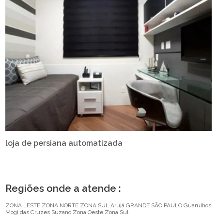
loja de persiana automatizada
Regiões onde a atende :
ZONA LESTE
ZONA NORTE
ZONA SUL
Arujá
GRANDE SÃO PAULO
Guarulhos
Mogi das Cruzes
Suzano
Zona Oeste
Zona Sul