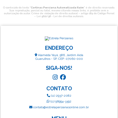
O conteúdo do texto "
Cortinas Persiana Automatizada Itaim
" é de direito reservado.
Sua reprodução, parcial ou total, mesmo citando nossos links, é proibida sem a
autorização do autor. Crime de violação de direito autoral – artigo 184 do Código Penal
–
Lei 9610/98 - Lei de direitos autorais
.
ENDEREÇO
Alameda Yayá, 586, Jardim Aida
Guarulhos - SP, CEP: 07060-000
SIGA-NOS!
CONTATO
(11) 2937-2082
(11) 96994-3392
contato@estrelapersianasonline.com.br