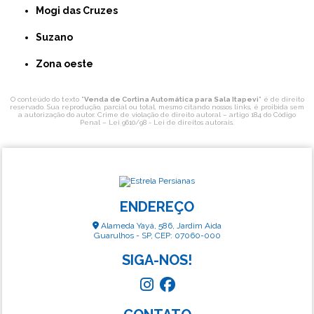
Mogi das Cruzes
Suzano
Zona oeste
O conteúdo do texto "
Venda de Cortina Automática para Sala Itapevi
" é de direito
reservado. Sua reprodução, parcial ou total, mesmo citando nossos links, é proibida sem
a autorização do autor. Crime de violação de direito autoral – artigo 184 do Código
Penal –
Lei 9610/98 - Lei de direitos autorais
.
ENDEREÇO
Alameda Yayá, 586, Jardim Aida
Guarulhos - SP, CEP: 07060-000
SIGA-NOS!