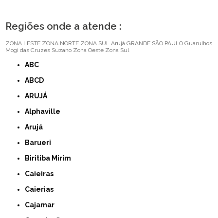
Regiões onde a atende :
ZONA LESTE
ZONA NORTE
ZONA SUL
Arujá
GRANDE SÃO PAULO
Guarulhos
Mogi das Cruzes
Suzano
Zona Oeste
Zona Sul
ABC
ABCD
ARUJÁ
Alphaville
Arujá
Barueri
Biritiba Mirim
Caieiras
Caierias
Cajamar