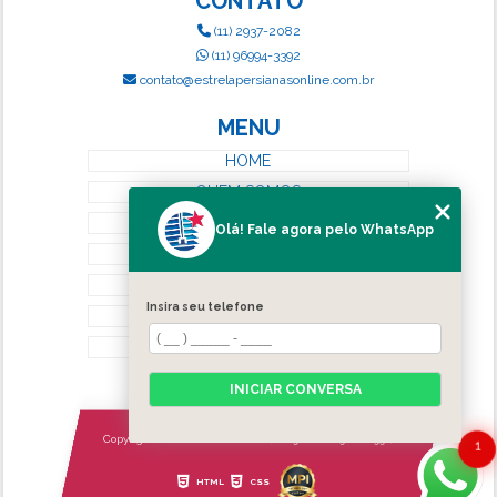
CONTATO
(11) 2937-2082
(11) 96994-3392
contato@estrelapersianasonline.com.br
MENU
HOME
QUEM SOMOS
SERVIÇOS
Olá! Fale agora pelo WhatsApp
BLOG
CONTATO
Insira seu telefone
CATEGORIAS
MAPA DO SITE
INICIAR CONVERSA
Copyright © Estrela Persianas. (Lei 9610 de 19/02/1998)
1
HTML
CSS