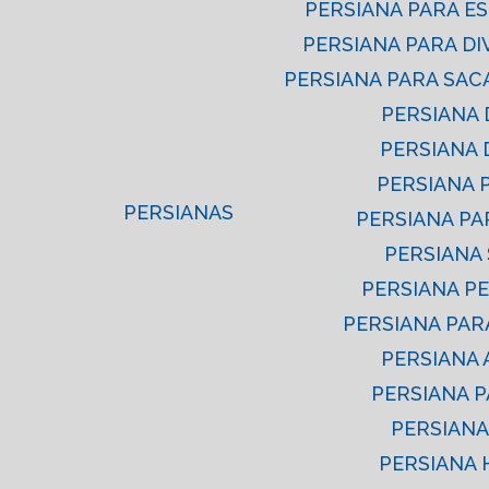
PERSIANA PARA E
PERSIANA PARA DI
PERSIANA PARA SA
PERSIANA
PERSIANA 
PERSIANA 
PERSIANAS
PERSIANA PA
PERSIANA
PERSIANA P
PERSIANA PAR
PERSIANA
PERSIANA 
PERSIANA
PERSIANA