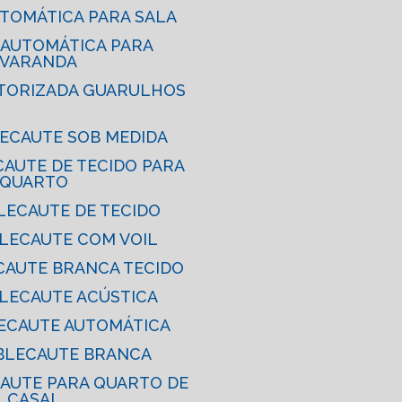
TOMÁTICA PARA SALA
 AUTOMÁTICA PARA
VARANDA
TORIZADA GUARULHOS
ECAUTE SOB MEDIDA
CAUTE DE TECIDO PARA
QUARTO
LECAUTE DE TECIDO
LECAUTE COM VOIL
CAUTE BRANCA TECIDO
LECAUTE ACÚSTICA
ECAUTE AUTOMÁTICA
BLECAUTE BRANCA
AUTE PARA QUARTO DE
CASAL