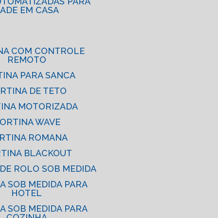
UTOMATIZADAS PARA
ADE EM CASA
NA COM CONTROLE
REMOTO
INA PARA SANCA
RTINA DE TETO
INA MOTORIZADA
ORTINA WAVE
RTINA ROMANA
TINA BLACKOUT
DE ROLO SOB MEDIDA
A SOB MEDIDA PARA
HOTEL
A SOB MEDIDA PARA
COZINHA