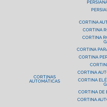
PERSIAN
PERSI
CORTINA AU
CORTINA 
CORTINA R
G
CORTINA PAR
CORTINA PE
CORTIN
CORTINA AUT
CORTINAS
CORTINA ELÉ
AUTOMÁTICAS
G
CORTINA DE
CORTINA AUT