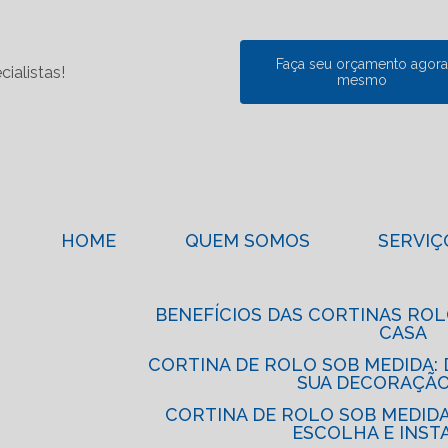
Faça seu orçamento agor
ialistas!
mesmo
SERVIÇ
HOME
QUEM SOMOS
BENEFÍCIOS DAS CORTINAS RO
CASA
CORTINA DE ROLO SOB MEDIDA: 
SUA DECORAÇÃO
CORTINA DE ROLO SOB MEDIDA
ESCOLHA E INST