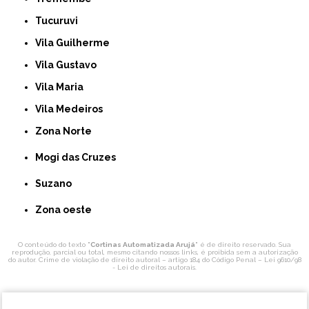
Tucuruvi
Vila Guilherme
Vila Gustavo
Vila Maria
Vila Medeiros
Zona Norte
Mogi das Cruzes
Suzano
Zona oeste
O conteúdo do texto "
Cortinas Automatizada Arujá
" é de direito reservado. Sua
reprodução, parcial ou total, mesmo citando nossos links, é proibida sem a autorização
do autor. Crime de violação de direito autoral – artigo 184 do Código Penal –
Lei 9610/98
- Lei de direitos autorais
.