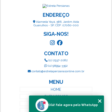
ENDEREÇO
Alameda Yayá, 586, Jardim Aida
Guarulhos - SP, CEP: 07060-000
SIGA-NOS!
CONTATO
(11) 2937-2082
(11) 96994-3392
contato@estrelapersianasonline.com.br
MENU
HOME
QUEM SOMOS
SERVIÇOS
Olá! Fale agora pelo WhatsApp
BLOG