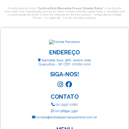
O conteúdo do texto "
Cortina Rolo Blecaute Preço Cidade Dutra
" é de direito
reservado. Sua reprodução, parcial ou total, mesmo citando nossos links, é proibida sem
a autorização do autor. Crime de violação de direito autoral – artigo 184 do Código
Penal –
Lei 9610/98 - Lei de direitos autorais
.
ENDEREÇO
Alameda Yayá, 586, Jardim Aida
Guarulhos - SP, CEP: 07060-000
SIGA-NOS!
CONTATO
(11) 2937-2082
(11) 96994-3392
contato@estrelapersianasonline.com.br