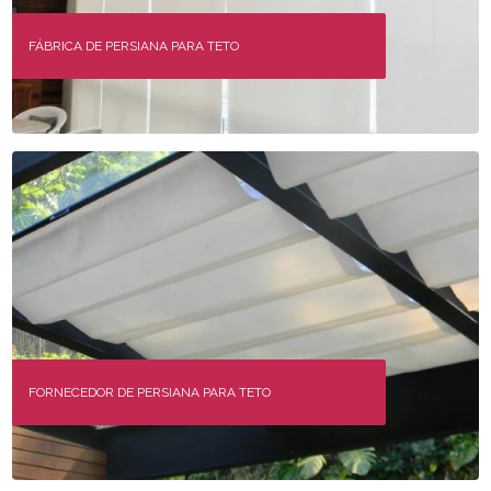
PERSIANAS DOUBLE VISION
FÁBRICA DE PERSIANA PARA TETO
PERSIANAS HORIZONTAIS
PERSIANAS MOTORIZADA
PERSIANAS MOTORIZADAS
PERSIANAS PARA ESCRITÓRIO
PERSIANAS PARA SACADA
PERSIANAS PARA SALAS
PERSIANAS PARA VARANDA
FORNECEDOR DE PERSIANA PARA TETO
PERSIANAS ROLO
PERSIANAS ROMANA