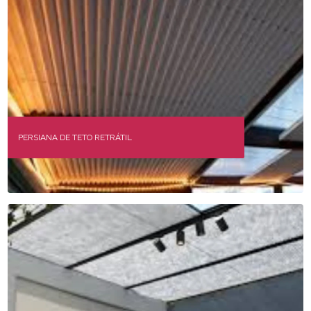
PERSIANA DE TETO RETRÁTIL