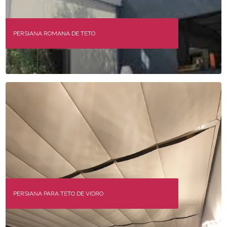
PERSIANA ROMANA DE TETO
PERSIANA PARA TETO DE VIDRO