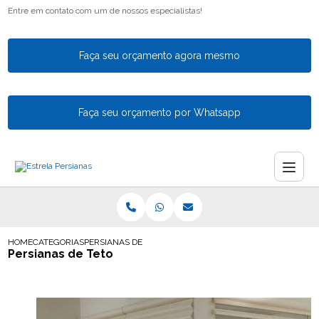
Entre em contato com um de nossos especialistas!
Faça seu orçamento agora mesmo
Faça seu orçamento por Whatsapp
HOME
CATEGORIAS
PERSIANAS DE TETO
Persianas de Teto