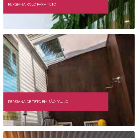
PERSIANA ROLO PARA TETO
PERSIANA DE TETO EM SÃO PAULO