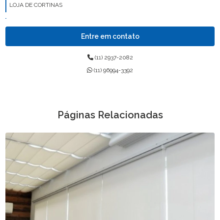
LOJA DE CORTINAS
LOJA DE PERSIANAS
Entre em contato
PERSIANA PARA QUARTO
(11) 2937-2082
PERSIANA TIPO AUTOMÁTICA
(11) 96994-3392
PERSIANAS
PERSIANAS AUTOMÁTICAS
Páginas Relacionadas
PERSIANAS BLACKOUT
PERSIANAS DE BAMBU
PERSIANAS DE MADEIRA
PERSIANAS DE ROLO
PERSIANAS DE TETO