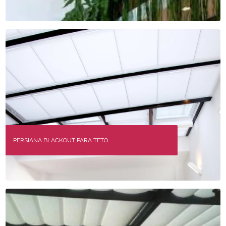
PERSIANA BLACKOUT PARA TETO