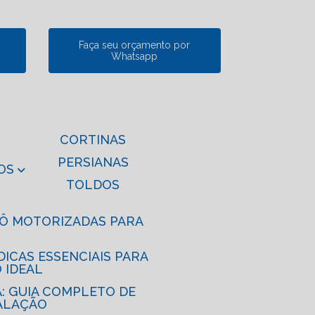
a
Faça seu orçamento por
Whatsapp
CORTINAS
PERSIANAS
OS
TOLDOS
LÔ MOTORIZADAS PARA
DICAS ESSENCIAIS PARA
 IDEAL
: GUIA COMPLETO DE
ALAÇÃO