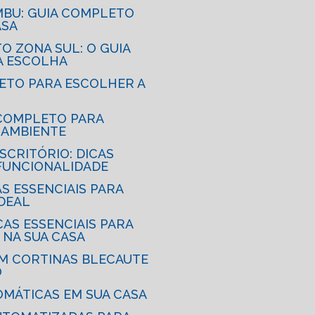
MBU: GUIA COMPLETO
ASA
O ZONA SUL: O GUIA
A ESCOLHA
LETO PARA ESCOLHER A
 COMPLETO PARA
 AMBIENTE
SCRITÓRIO: DICAS
 FUNCIONALIDADE
S ESSENCIAIS PARA
DEAL
CAS ESSENCIAIS PARA
 NA SUA CASA
M CORTINAS BLECAUTE
O
MÁTICAS EM SUA CASA