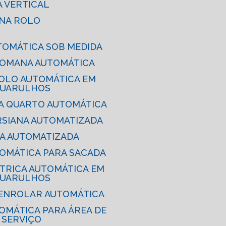
A VERTICAL
ANA ROLO
TOMÁTICA SOB MEDIDA
ROMANA AUTOMÁTICA
OLO AUTOMÁTICA EM
UARULHOS
A QUARTO AUTOMÁTICA
RSIANA AUTOMATIZADA
A AUTOMATIZADA
OMÁTICA PARA SACADA
TRICA AUTOMÁTICA EM
UARULHOS
 ENROLAR AUTOMÁTICA
OMÁTICA PARA ÁREA DE
SERVIÇO