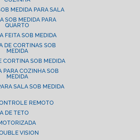
SOB MEDIDA PARA SALA
A SOB MEDIDA PARA
QUARTO
A FEITA SOB MEDIDA
A DE CORTINAS SOB
MEDIDA
E CORTINA SOB MEDIDA
 PARA COZINHA SOB
MEDIDA
PARA SALA SOB MEDIDA
CONTROLE REMOTO
A DE TETO
 MOTORIZADA
OUBLE VISION