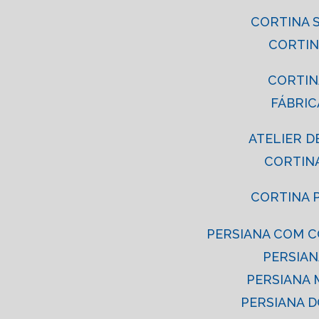
CORTINA 
CORTIN
CORTIN
FÁBRIC
ATELIER D
CORTINA
CORTINA 
PERSIANA COM 
PERSIAN
PERSIANA
PERSIANA D