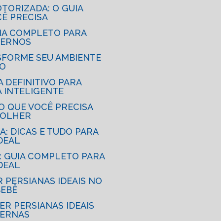
TORIZADA: O GUIA
Ê PRECISA
UIA COMPLETO PARA
DERNOS
SFORME SEU AMBIENTE
LO
 DEFINITIVO PARA
 INTELIGENTE
O QUE VOCÊ PRECISA
COLHER
A: DICAS E TUDO PARA
DEAL
: GUIA COMPLETO PARA
DEAL
 PERSIANAS IDEAIS NO
BEBÊ
ER PERSIANAS IDEAIS
TERNAS