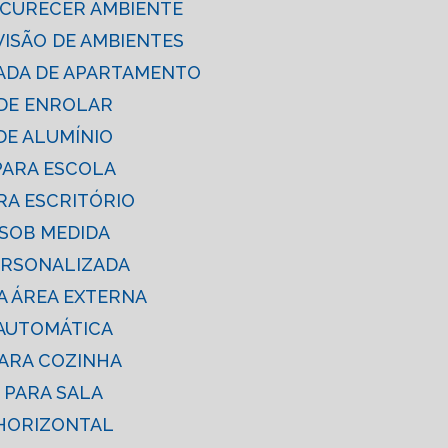
SCURECER AMBIENTE
VISÃO DE AMBIENTES
CADA DE APARTAMENTO
 DE ENROLAR
DE ALUMÍNIO
PARA ESCOLA
RA ESCRITÓRIO
 SOB MEDIDA
ERSONALIZADA
A ÁREA EXTERNA
 AUTOMÁTICA
PARA COZINHA
 PARA SALA
 HORIZONTAL