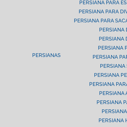
PERSIANA PARA E
PERSIANA PARA DI
PERSIANA PARA SA
PERSIANA
PERSIANA 
PERSIANA 
PERSIANAS
PERSIANA PA
PERSIANA
PERSIANA P
PERSIANA PAR
PERSIANA
PERSIANA 
PERSIANA
PERSIANA