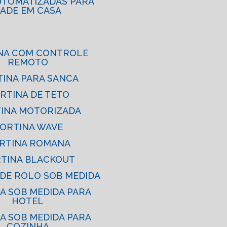
UTOMATIZADAS PARA
ADE EM CASA
NA COM CONTROLE
REMOTO
INA PARA SANCA
RTINA DE TETO
INA MOTORIZADA
ORTINA WAVE
RTINA ROMANA
TINA BLACKOUT
DE ROLO SOB MEDIDA
A SOB MEDIDA PARA
HOTEL
A SOB MEDIDA PARA
COZINHA