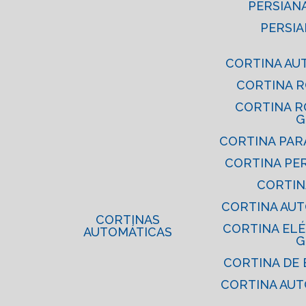
PERSIAN
PERSI
CORTINA AU
CORTINA 
CORTINA R
G
CORTINA PAR
CORTINA PE
CORTIN
CORTINA AUT
CORTINAS
CORTINA ELÉ
AUTOMÁTICAS
G
CORTINA DE
CORTINA AUT