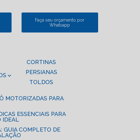
a
Faça seu orçamento por
Whatsapp
CORTINAS
PERSIANAS
OS
TOLDOS
LÔ MOTORIZADAS PARA
DICAS ESSENCIAIS PARA
 IDEAL
: GUIA COMPLETO DE
ALAÇÃO