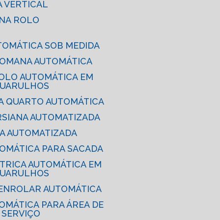
A VERTICAL
ANA ROLO
TOMÁTICA SOB MEDIDA
ROMANA AUTOMÁTICA
OLO AUTOMÁTICA EM
UARULHOS
A QUARTO AUTOMÁTICA
RSIANA AUTOMATIZADA
A AUTOMATIZADA
OMÁTICA PARA SACADA
TRICA AUTOMÁTICA EM
UARULHOS
 ENROLAR AUTOMÁTICA
OMÁTICA PARA ÁREA DE
SERVIÇO