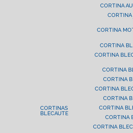
CORTINA AU
CORTINA
CORTINA MO
CORTINA BL
CORTINA BLE
CORTINA B
CORTINA B
CORTINA BLE
CORTINA B
CORTINA BL
CORTINAS
BLECAUTE
CORTINA 
CORTINA BLEC