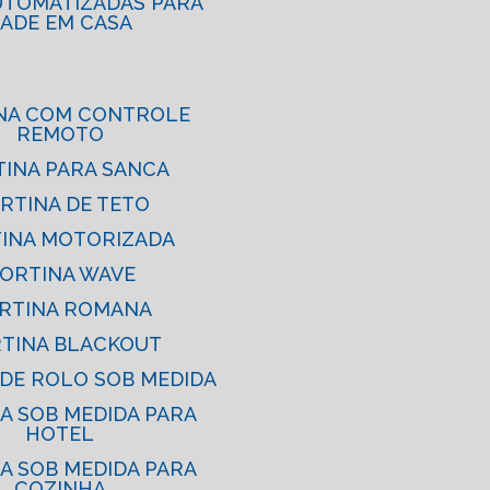
UTOMATIZADAS PARA
ADE EM CASA
NA COM CONTROLE
REMOTO
INA PARA SANCA
RTINA DE TETO
INA MOTORIZADA
ORTINA WAVE
RTINA ROMANA
TINA BLACKOUT
DE ROLO SOB MEDIDA
A SOB MEDIDA PARA
HOTEL
A SOB MEDIDA PARA
COZINHA