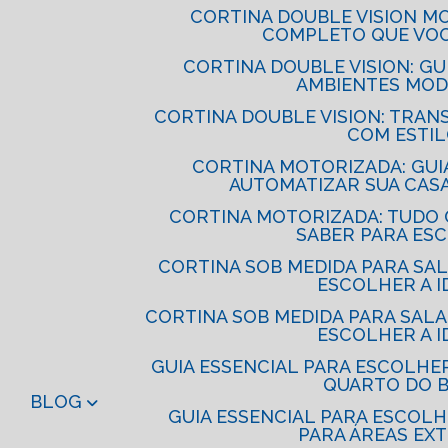
CORTINA DOUBLE VISION MO
COMPLETO QUE VOC
CORTINA DOUBLE VISION: G
AMBIENTES MO
CORTINA DOUBLE VISION: TRAN
COM ESTI
CORTINA MOTORIZADA: GUIA
AUTOMATIZAR SUA CASA
CORTINA MOTORIZADA: TUDO 
SABER PARA ES
CORTINA SOB MEDIDA PARA SAL
ESCOLHER A I
CORTINA SOB MEDIDA PARA SALA
ESCOLHER A I
GUIA ESSENCIAL PARA ESCOLHER
QUARTO DO 
BLOG
GUIA ESSENCIAL PARA ESCOLH
PARA ÁREAS EX