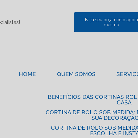
Faça seu orçamento agor
ialistas!
mesmo
SERVIÇ
HOME
QUEM SOMOS
BENEFÍCIOS DAS CORTINAS RO
CASA
CORTINA DE ROLO SOB MEDIDA: 
SUA DECORAÇÃO
CORTINA DE ROLO SOB MEDIDA
ESCOLHA E INST