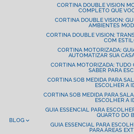
CORTINA DOUBLE VISION MO
COMPLETO QUE VOC
CORTINA DOUBLE VISION: G
AMBIENTES MO
CORTINA DOUBLE VISION: TRAN
COM ESTI
CORTINA MOTORIZADA: GUIA
AUTOMATIZAR SUA CASA
CORTINA MOTORIZADA: TUDO 
SABER PARA ES
CORTINA SOB MEDIDA PARA SAL
ESCOLHER A I
CORTINA SOB MEDIDA PARA SALA
ESCOLHER A I
GUIA ESSENCIAL PARA ESCOLHER
QUARTO DO 
BLOG
GUIA ESSENCIAL PARA ESCOLH
PARA ÁREAS EX