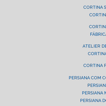
CORTINA 
CORTIN
CORTIN
FÁBRIC
ATELIER D
CORTINA
CORTINA 
PERSIANA COM 
PERSIAN
PERSIANA
PERSIANA D