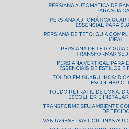
PERSIANA AUTOMÁTICA DE BA
PARA SUA C
PERSIANA AUTOMÁTICA QUART
ESSENCIAL PARA SU
PERSIANA DE TETO: GUIA COMP
IDEAL
PERSIANA DE TETO: GUIA
TRANSFORMAR SEU
PERSIANA VERTICAL PARA E
ESSENCIAIS DE ESTILOS E
TOLDO EM GUARULHOS: DICA
ESCOLHER O I
TOLDO RETRÁTIL DE LONA: DI
ESCOLHER E INSTALAR
TRANSFORME SEU AMBIENTE CO
DE TECID
VANTAGENS DAS CORTINAS AUTO