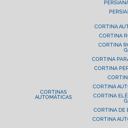
PERSIAN
PERSI
CORTINA AU
CORTINA 
CORTINA R
G
CORTINA PAR
CORTINA PE
CORTIN
CORTINA AUT
CORTINAS
CORTINA ELÉ
AUTOMÁTICAS
G
CORTINA DE
CORTINA AUT