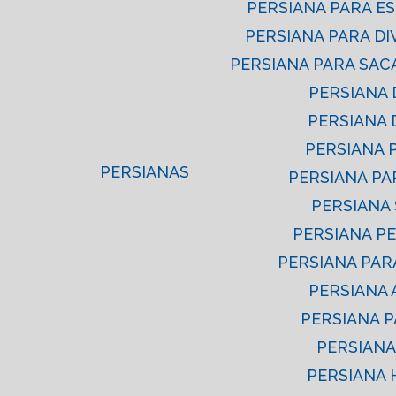
PERSIANA PARA E
PERSIANA PARA DI
PERSIANA PARA SA
PERSIANA
PERSIANA 
PERSIANA 
PERSIANAS
PERSIANA PA
PERSIANA
PERSIANA P
PERSIANA PAR
PERSIANA
PERSIANA 
PERSIANA
PERSIANA