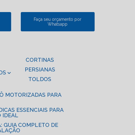
a
Faça seu orçamento por
Whatsapp
CORTINAS
PERSIANAS
OS
TOLDOS
LÔ MOTORIZADAS PARA
DICAS ESSENCIAIS PARA
 IDEAL
: GUIA COMPLETO DE
ALAÇÃO