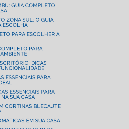
MBU: GUIA COMPLETO
ASA
O ZONA SUL: O GUIA
A ESCOLHA
LETO PARA ESCOLHER A
 COMPLETO PARA
 AMBIENTE
SCRITÓRIO: DICAS
 FUNCIONALIDADE
S ESSENCIAIS PARA
DEAL
CAS ESSENCIAIS PARA
 NA SUA CASA
M CORTINAS BLECAUTE
O
MÁTICAS EM SUA CASA