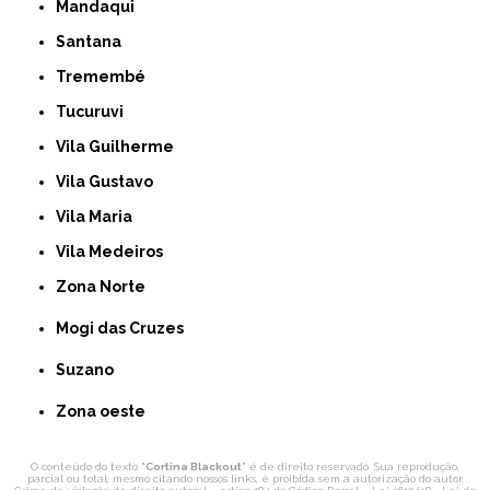
Mandaqui
Santana
Tremembé
Tucuruvi
Vila Guilherme
Vila Gustavo
Vila Maria
Vila Medeiros
Zona Norte
Mogi das Cruzes
Suzano
Zona oeste
O conteúdo do texto "
Cortina Blackout
" é de direito reservado. Sua reprodução,
parcial ou total, mesmo citando nossos links, é proibida sem a autorização do autor.