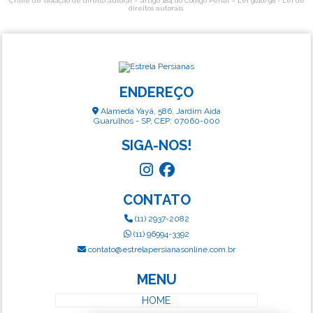
Crime de violação de direito autoral – artigo 184 do Código Penal –
Lei 9610/98 - Lei de
direitos autorais
.
ENDEREÇO
Alameda Yayá, 586, Jardim Aida
Guarulhos - SP, CEP: 07060-000
SIGA-NOS!
CONTATO
(11) 2937-2082
(11) 96994-3392
contato@estrelapersianasonline.com.br
MENU
HOME