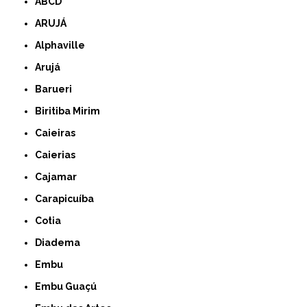
ABCD
ARUJÁ
Alphaville
Arujá
Barueri
Biritiba Mirim
Caieiras
Caierias
Cajamar
Carapicuíba
Cotia
Diadema
Embu
Embu Guaçú