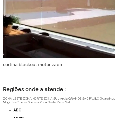
cortina blackout motorizada
Regiões onde a atende :
ZONA LESTE
ZONA NORTE
ZONA SUL
Arujá
GRANDE SÃO PAULO
Guarulhos
Mogi das Cruzes
Suzano
Zona Oeste
Zona Sul
ABC