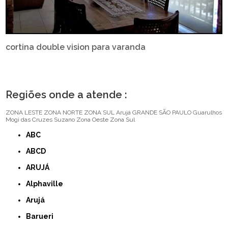
cortina double vision para varanda
Regiões onde a atende :
ZONA LESTE
ZONA NORTE
ZONA SUL
Arujá
GRANDE SÃO PAULO
Guarulhos
Mogi das Cruzes
Suzano
Zona Oeste
Zona Sul
ABC
ABCD
ARUJÁ
Alphaville
Arujá
Barueri