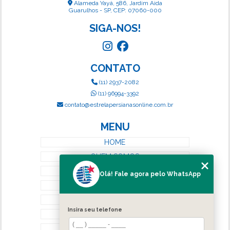
Alameda Yayá, 586, Jardim Aida
Guarulhos - SP, CEP: 07060-000
SIGA-NOS!
CONTATO
(11) 2937-2082
(11) 96994-3392
contato@estrelapersianasonline.com.br
MENU
HOME
QUEM SOMOS
SERVIÇOS
Olá! Fale agora pelo WhatsApp
BLOG
CONTATO
Insira seu telefone
CATEGORIAS
MAPA DO SITE