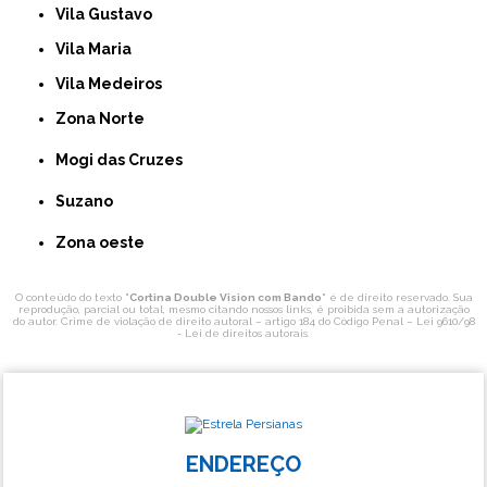
Vila Gustavo
Vila Maria
Vila Medeiros
Zona Norte
Mogi das Cruzes
Suzano
Zona oeste
O conteúdo do texto "
Cortina Double Vision com Bando
" é de direito reservado. Sua
reprodução, parcial ou total, mesmo citando nossos links, é proibida sem a autorização
do autor. Crime de violação de direito autoral – artigo 184 do Código Penal –
Lei 9610/98
- Lei de direitos autorais
.
ENDEREÇO