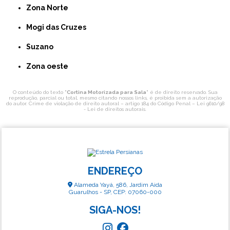
Zona Norte
Mogi das Cruzes
Suzano
Zona oeste
O conteúdo do texto "
Cortina Motorizada para Sala
" é de direito reservado. Sua
reprodução, parcial ou total, mesmo citando nossos links, é proibida sem a autorização
do autor. Crime de violação de direito autoral – artigo 184 do Código Penal –
Lei 9610/98
- Lei de direitos autorais
.
ENDEREÇO
Alameda Yayá, 586, Jardim Aida
Guarulhos - SP, CEP: 07060-000
SIGA-NOS!