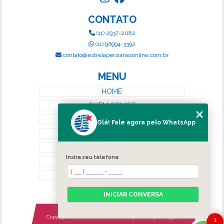
CONTATO
(11) 2937-2082
(11) 96994-3392
contato@estrelapersianasonline.com.br
MENU
HOME
QUEM SOMOS
SERVIÇOS
Olá! Fale agora pelo WhatsApp
BLOG
CONTATO
Insira seu telefone
CATEGORIAS
MAPA DO SITE
INICIAR CONVERSA
Copyright © Estrela Persianas. (Lei 9610 de 19/02/1998)
1