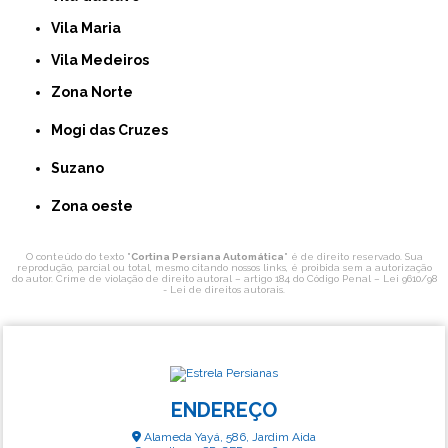
Vila Maria
Vila Medeiros
Zona Norte
Mogi das Cruzes
Suzano
Zona oeste
O conteúdo do texto "
Cortina Persiana Automática
" é de direito reservado. Sua
reprodução, parcial ou total, mesmo citando nossos links, é proibida sem a autorização
do autor. Crime de violação de direito autoral – artigo 184 do Código Penal –
Lei 9610/98
- Lei de direitos autorais
.
ENDEREÇO
Alameda Yayá, 586, Jardim Aida