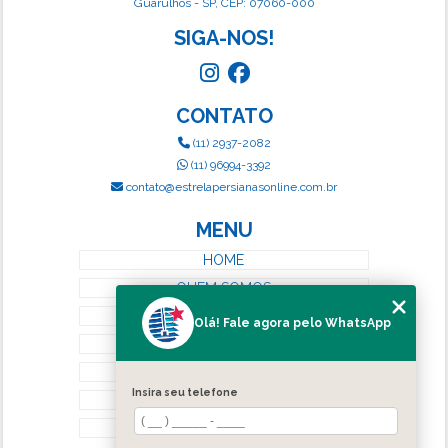
Guarulhos - SP, CEP: 07060-000
SIGA-NOS!
CONTATO
(11) 2937-2082
(11) 96994-3392
contato@estrelapersianasonline.com.br
MENU
HOME
QUEM SOMOS
SERVIÇOS
Olá! Fale agora pelo WhatsApp
BLOG
CONTATO
Insira seu telefone
CATEGORIAS
MAPA DO SITE