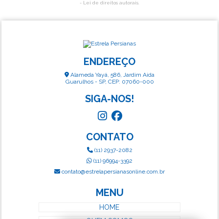
- Lei de direitos autorais
.
ENDEREÇO
Alameda Yayá, 586, Jardim Aida
Guarulhos - SP, CEP: 07060-000
SIGA-NOS!
CONTATO
(11) 2937-2082
(11) 96994-3392
contato@estrelapersianasonline.com.br
MENU
HOME