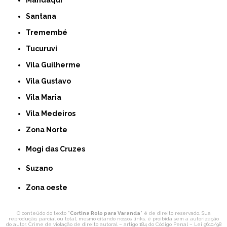
Mandaqui
Santana
Tremembé
Tucuruvi
Vila Guilherme
Vila Gustavo
Vila Maria
Vila Medeiros
Zona Norte
Mogi das Cruzes
Suzano
Zona oeste
O conteúdo do texto "
Cortina Rolo para Varanda
" é de direito reservado. Sua
reprodução, parcial ou total, mesmo citando nossos links, é proibida sem a autorização
do autor. Crime de violação de direito autoral – artigo 184 do Código Penal –
Lei 9610/98