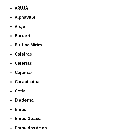
ARUJÁ
Alphaville
Arujá
Barueri
Biritiba Mirim
Caieiras
Caierias
Cajamar
Carapicuíba
Cotia
Diadema
Embu
Embu Guaçú
Embu das Artes