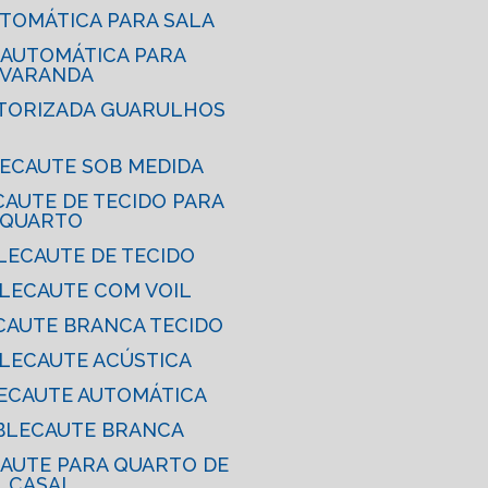
TOMÁTICA PARA SALA
 AUTOMÁTICA PARA
VARANDA
TORIZADA GUARULHOS
ECAUTE SOB MEDIDA
CAUTE DE TECIDO PARA
QUARTO
LECAUTE DE TECIDO
LECAUTE COM VOIL
CAUTE BRANCA TECIDO
LECAUTE ACÚSTICA
ECAUTE AUTOMÁTICA
BLECAUTE BRANCA
AUTE PARA QUARTO DE
CASAL