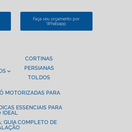
a
Faça seu orçamento por
Whatsapp
CORTINAS
PERSIANAS
OS
TOLDOS
LÔ MOTORIZADAS PARA
DICAS ESSENCIAIS PARA
 IDEAL
: GUIA COMPLETO DE
ALAÇÃO