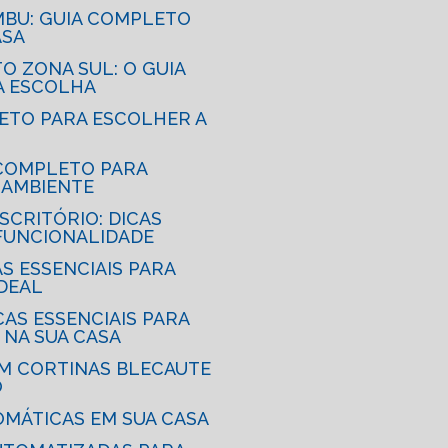
MBU: GUIA COMPLETO
ASA
O ZONA SUL: O GUIA
A ESCOLHA
LETO PARA ESCOLHER A
 COMPLETO PARA
 AMBIENTE
SCRITÓRIO: DICAS
 FUNCIONALIDADE
S ESSENCIAIS PARA
DEAL
CAS ESSENCIAIS PARA
 NA SUA CASA
M CORTINAS BLECAUTE
O
MÁTICAS EM SUA CASA