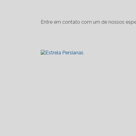
Entre em contato com um de nossos espec