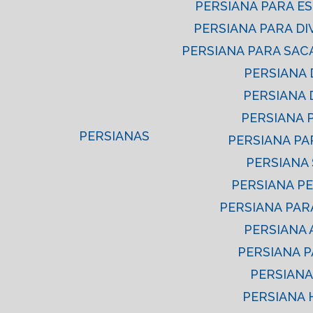
PERSIANA PARA E
PERSIANA PARA DI
PERSIANA PARA SA
PERSIANA
PERSIANA 
PERSIANA 
PERSIANAS
PERSIANA PA
PERSIANA
PERSIANA P
PERSIANA PAR
PERSIANA
PERSIANA 
PERSIANA
PERSIANA