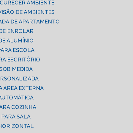
SCURECER AMBIENTE
VISÃO DE AMBIENTES
CADA DE APARTAMENTO
 DE ENROLAR
DE ALUMÍNIO
PARA ESCOLA
RA ESCRITÓRIO
 SOB MEDIDA
ERSONALIZADA
A ÁREA EXTERNA
 AUTOMÁTICA
PARA COZINHA
 PARA SALA
 HORIZONTAL