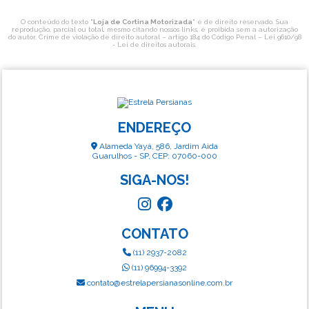
O conteúdo do texto "
Loja de Cortina Motorizada
" é de direito reservado. Sua
reprodução, parcial ou total, mesmo citando nossos links, é proibida sem a autorização
do autor. Crime de violação de direito autoral – artigo 184 do Código Penal –
Lei 9610/98
- Lei de direitos autorais
.
ENDEREÇO
Alameda Yayá, 586, Jardim Aida
Guarulhos - SP, CEP: 07060-000
SIGA-NOS!
CONTATO
(11) 2937-2082
(11) 96994-3392
contato@estrelapersianasonline.com.br