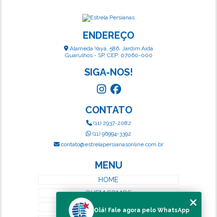
ENDEREÇO
Alameda Yayá, 586, Jardim Aida
Guarulhos - SP, CEP: 07060-000
SIGA-NOS!
CONTATO
(11) 2937-2082
(11) 96994-3392
contato@estrelapersianasonline.com.br
MENU
HOME
QUEM SOMOS
SERVIÇOS
Olá! Fale agora pelo WhatsApp