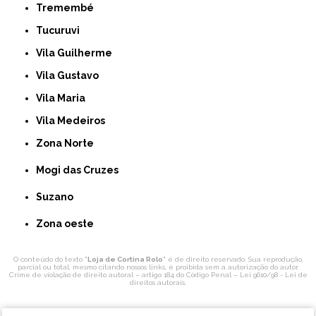
Tremembé
Tucuruvi
Vila Guilherme
Vila Gustavo
Vila Maria
Vila Medeiros
Zona Norte
Mogi das Cruzes
Suzano
Zona oeste
O conteúdo do texto "
Loja de Cortina Rolo
" é de direito reservado. Sua reprodução,
parcial ou total, mesmo citando nossos links, é proibida sem a autorização do autor.
Crime de violação de direito autoral – artigo 184 do Código Penal –
Lei 9610/98 - Lei de
direitos autorais
.