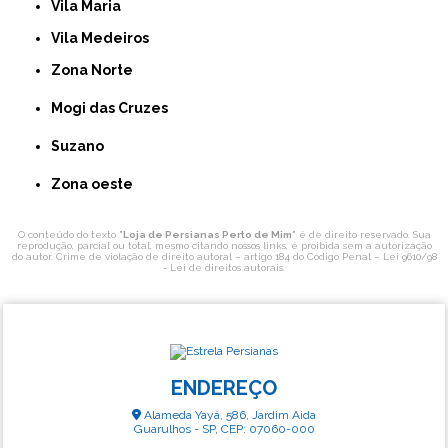
Vila Maria
Vila Medeiros
Zona Norte
Mogi das Cruzes
Suzano
Zona oeste
O conteúdo do texto "
Loja de Persianas Perto de Mim
" é de direito reservado. Sua
reprodução, parcial ou total, mesmo citando nossos links, é proibida sem a autorização
do autor. Crime de violação de direito autoral – artigo 184 do Código Penal –
Lei 9610/98
- Lei de direitos autorais
.
ENDEREÇO
Alameda Yayá, 586, Jardim Aida
Guarulhos - SP, CEP: 07060-000