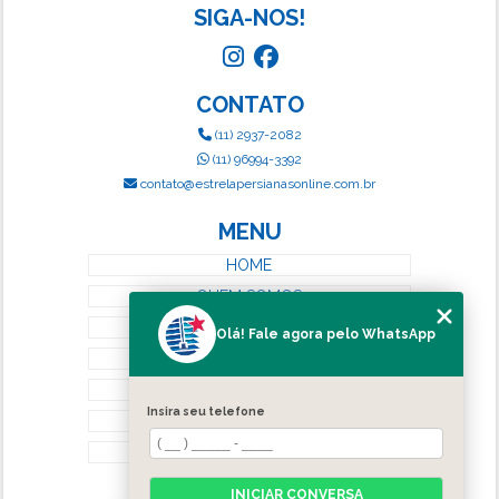
SIGA-NOS!
CONTATO
(11) 2937-2082
(11) 96994-3392
contato@estrelapersianasonline.com.br
MENU
HOME
QUEM SOMOS
SERVIÇOS
Olá! Fale agora pelo WhatsApp
BLOG
CONTATO
Insira seu telefone
CATEGORIAS
MAPA DO SITE
INICIAR CONVERSA