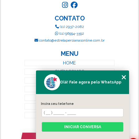
CONTATO
(11) 2937-2082
(11) 96994-3392
contato@estrelapersianasonline.com.br
MENU
HOME
QUEM SOMOS
SERVIÇOS
Olá! Fale agora pelo WhatsApp
BLOG
CONTATO
Insira seu telefone
CATEGORIAS
MAPA DO SITE
INICIAR CONVERSA