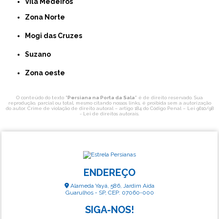
Vila Medeiros
Zona Norte
Mogi das Cruzes
Suzano
Zona oeste
O conteúdo do texto "
Persiana na Porta da Sala
" é de direito reservado. Sua
reprodução, parcial ou total, mesmo citando nossos links, é proibida sem a autorização
do autor. Crime de violação de direito autoral – artigo 184 do Código Penal –
Lei 9610/98
- Lei de direitos autorais
.
ENDEREÇO
Alameda Yayá, 586, Jardim Aida
Guarulhos - SP, CEP: 07060-000
SIGA-NOS!