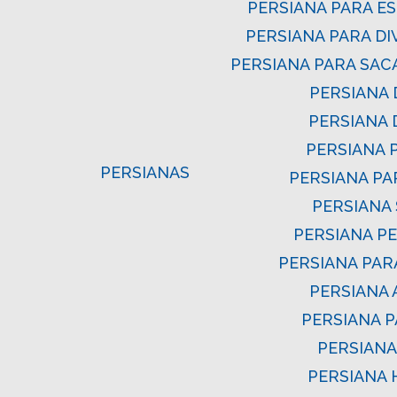
PERSIANA PARA E
PERSIANA PARA DI
PERSIANA PARA SA
PERSIANA
PERSIANA 
PERSIANA 
PERSIANAS
PERSIANA PA
PERSIANA
PERSIANA P
PERSIANA PAR
PERSIANA
PERSIANA 
PERSIANA
PERSIANA