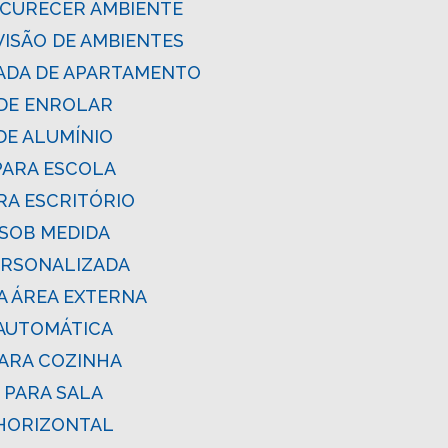
SCURECER AMBIENTE
VISÃO DE AMBIENTES
CADA DE APARTAMENTO
 DE ENROLAR
DE ALUMÍNIO
PARA ESCOLA
RA ESCRITÓRIO
 SOB MEDIDA
ERSONALIZADA
A ÁREA EXTERNA
 AUTOMÁTICA
PARA COZINHA
 PARA SALA
 HORIZONTAL