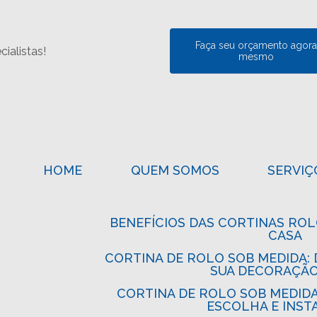
Faça seu orçamento agor
ialistas!
mesmo
SERVIÇ
HOME
QUEM SOMOS
BENEFÍCIOS DAS CORTINAS RO
CASA
CORTINA DE ROLO SOB MEDIDA: 
SUA DECORAÇÃO
CORTINA DE ROLO SOB MEDIDA
ESCOLHA E INST