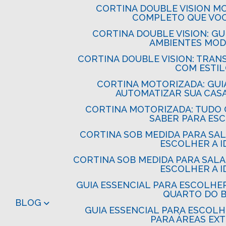
CORTINA DOUBLE VISION MO
COMPLETO QUE VOC
CORTINA DOUBLE VISION: G
AMBIENTES MO
CORTINA DOUBLE VISION: TRAN
COM ESTI
CORTINA MOTORIZADA: GUIA
AUTOMATIZAR SUA CASA
CORTINA MOTORIZADA: TUDO 
SABER PARA ES
CORTINA SOB MEDIDA PARA SAL
ESCOLHER A I
CORTINA SOB MEDIDA PARA SALA
ESCOLHER A I
GUIA ESSENCIAL PARA ESCOLHER
QUARTO DO 
BLOG
GUIA ESSENCIAL PARA ESCOLH
PARA ÁREAS EX