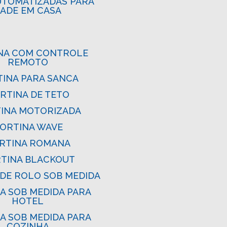
UTOMATIZADAS PARA
ADE EM CASA
NA COM CONTROLE
REMOTO
INA PARA SANCA
RTINA DE TETO
INA MOTORIZADA
ORTINA WAVE
RTINA ROMANA
TINA BLACKOUT
DE ROLO SOB MEDIDA
A SOB MEDIDA PARA
HOTEL
A SOB MEDIDA PARA
COZINHA