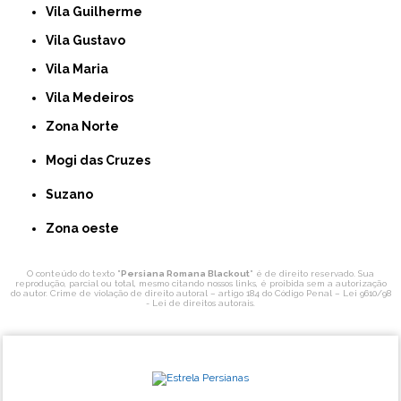
Vila Guilherme
Vila Gustavo
Vila Maria
Vila Medeiros
Zona Norte
Mogi das Cruzes
Suzano
Zona oeste
O conteúdo do texto "
Persiana Romana Blackout
" é de direito reservado. Sua
reprodução, parcial ou total, mesmo citando nossos links, é proibida sem a autorização
do autor. Crime de violação de direito autoral – artigo 184 do Código Penal –
Lei 9610/98
- Lei de direitos autorais
.