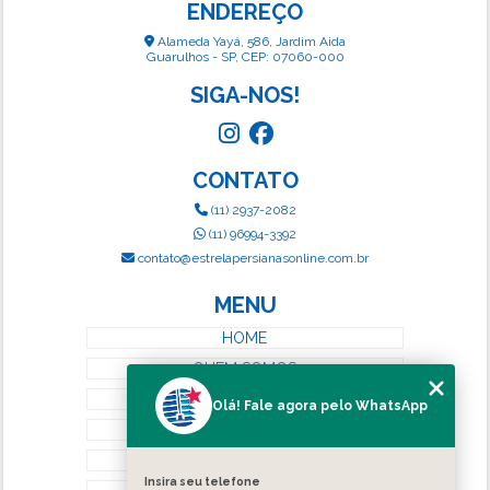
ENDEREÇO
Alameda Yayá, 586, Jardim Aida
Guarulhos - SP, CEP: 07060-000
SIGA-NOS!
CONTATO
(11) 2937-2082
(11) 96994-3392
contato@estrelapersianasonline.com.br
MENU
HOME
QUEM SOMOS
SERVIÇOS
Olá! Fale agora pelo WhatsApp
BLOG
CONTATO
Insira seu telefone