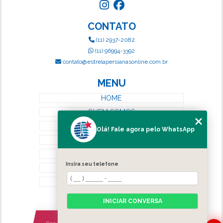
CONTATO
(11) 2937-2082
(11) 96994-3392
contato@estrelapersianasonline.com.br
MENU
HOME
QUEM SOMOS
SERVIÇOS
Olá! Fale agora pelo WhatsApp
BLOG
CONTATO
Insira seu telefone
CATEGORIAS
MAPA DO SITE
INICIAR CONVERSA