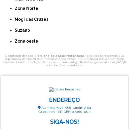
Zona Norte
Mogi das Cruzes
Suzano
Zona oeste
O conteúdo do texto "
Persiana Tela Solar Motorizada
" é de direito reservado. Sua
reprodução, parcial ou total, mesmo citando nossos links, é proibida sem a autorização
do autor. Crime de violação de direito autoral – artigo 184 do Código Penal –
Lei 9610/98
- Lei de direitos autorais
.
ENDEREÇO
Alameda Yayá, 586, Jardim Aida
Guarulhos - SP, CEP: 07060-000
SIGA-NOS!