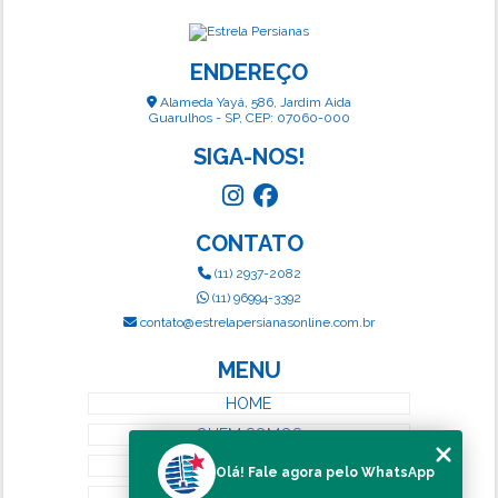
ENDEREÇO
Alameda Yayá, 586, Jardim Aida
Guarulhos - SP, CEP: 07060-000
SIGA-NOS!
CONTATO
(11) 2937-2082
(11) 96994-3392
contato@estrelapersianasonline.com.br
MENU
HOME
QUEM SOMOS
SERVIÇOS
Olá! Fale agora pelo WhatsApp
BLOG