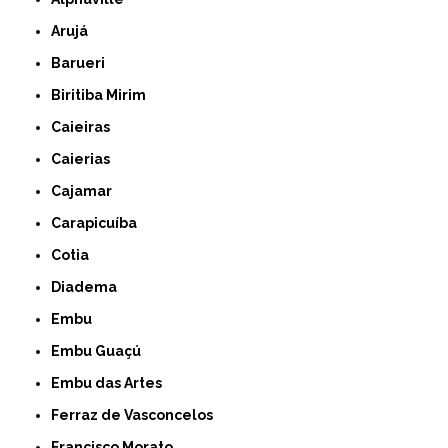
Arujá
Barueri
Biritiba Mirim
Caieiras
Caierias
Cajamar
Carapicuíba
Cotia
Diadema
Embu
Embu Guaçú
Embu das Artes
Ferraz de Vasconcelos
Francisco Morato