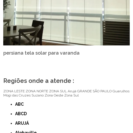
persiana tela solar para varanda
Regiões onde a atende :
ZONA LESTE
ZONA NORTE
ZONA SUL
Arujá
GRANDE SÃO PAULO
Guarulhos
Mogi das Cruzes
Suzano
Zona Oeste
Zona Sul
ABC
ABCD
ARUJÁ
Alphaville