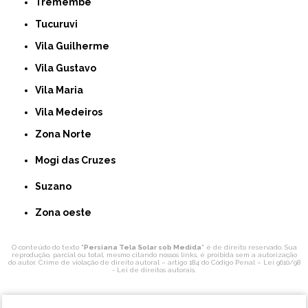
Tremembé
Tucuruvi
Vila Guilherme
Vila Gustavo
Vila Maria
Vila Medeiros
Zona Norte
Mogi das Cruzes
Suzano
Zona oeste
O conteúdo do texto "
Persiana Tela Solar sob Medida
" é de direito reservado. Sua
reprodução, parcial ou total, mesmo citando nossos links, é proibida sem a autorização
do autor. Crime de violação de direito autoral – artigo 184 do Código Penal –
Lei 9610/98
- Lei de direitos autorais
.