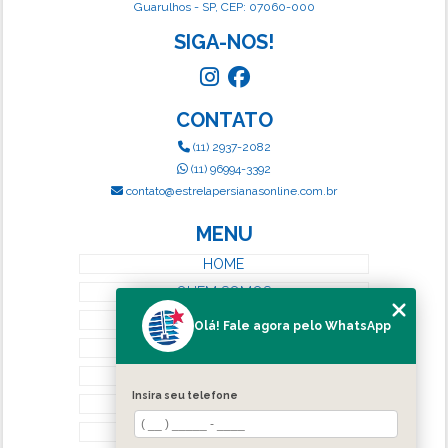
Guarulhos - SP, CEP: 07060-000
SIGA-NOS!
CONTATO
(11) 2937-2082
(11) 96994-3392
contato@estrelapersianasonline.com.br
MENU
HOME
QUEM SOMOS
SERVIÇOS
Olá! Fale agora pelo WhatsApp
BLOG
CONTATO
Insira seu telefone
CATEGORIAS
MAPA DO SITE