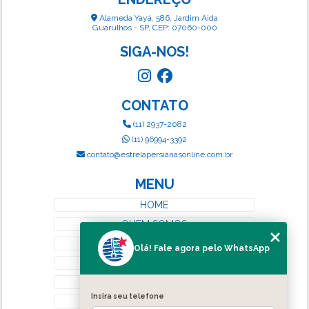
Alameda Yayá, 586, Jardim Aida
Guarulhos - SP, CEP: 07060-000
SIGA-NOS!
CONTATO
(11) 2937-2082
(11) 96994-3392
contato@estrelapersianasonline.com.br
MENU
HOME
QUEM SOMOS
SERVIÇOS
Olá! Fale agora pelo WhatsApp
BLOG
CONTATO
Insira seu telefone
CATEGORIAS