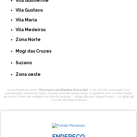
Vila Guilherme
Vila Gustavo
Vila Maria
Vila Medeiros
Zona Norte
Mogi das Cruzes
Suzano
Zona oeste
O conteúdo do texto "
Persiana em Bambu Zona Sul
" é de direito reservado. Sua
reprodução, parcial ou total, mesmo citando nossos links, é proibida sem a autorização
do autor. Crime de violação de direito autoral – artigo 184 do Código Penal –
Lei 9610/98
- Lei de direitos autorais
.
ENDEREÇO