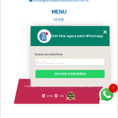
contato@estrelapersianasonline.com.br
MENU
HOME
QUEM SOMOS
SERVIÇOS
Olá! Fale agora pelo WhatsApp
BLOG
CONTATO
Insira seu telefone
CATEGORIAS
MAPA DO SITE
INICIAR CONVERSA
Copyright © Estrela Persianas. (Lei 9610 de 19/02/1998)
1
HTML
CSS