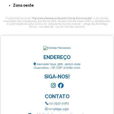
Zona oeste
O conteúdo do texto "
Persiana Romana Quarto Casal Zona Leste
" é de direito
reservado. Sua reprodução, parcial ou total, mesmo citando nossos links, é proibida sem
a autorização do autor. Crime de violação de direito autoral – artigo 184 do Código
Penal –
Lei 9610/98 - Lei de direitos autorais
.
ENDEREÇO
Alameda Yayá, 586, Jardim Aida
Guarulhos - SP, CEP: 07060-000
SIGA-NOS!
CONTATO
(11) 2937-2082
(11) 96994-3392