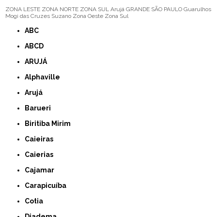
ZONA LESTE
ZONA NORTE
ZONA SUL
Arujá
GRANDE SÃO PAULO
Guarulhos
Mogi das Cruzes
Suzano
Zona Oeste
Zona Sul
ABC
ABCD
ARUJÁ
Alphaville
Arujá
Barueri
Biritiba Mirim
Caieiras
Caierias
Cajamar
Carapicuíba
Cotia
Diadema