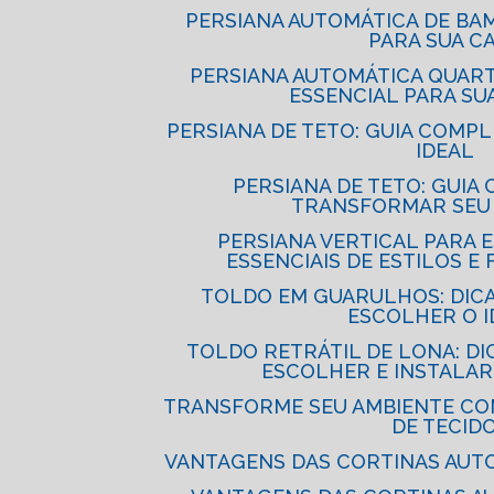
PERSIANA AUTOMÁTICA DE BA
PARA SUA C
PERSIANA AUTOMÁTICA QUART
ESSENCIAL PARA SU
PERSIANA DE TETO: GUIA COMP
IDEAL
PERSIANA DE TETO: GUIA
TRANSFORMAR SEU
PERSIANA VERTICAL PARA E
ESSENCIAIS DE ESTILOS E
TOLDO EM GUARULHOS: DICA
ESCOLHER O I
TOLDO RETRÁTIL DE LONA: DI
ESCOLHER E INSTALAR
TRANSFORME SEU AMBIENTE CO
DE TECID
VANTAGENS DAS CORTINAS AUTO