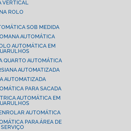
A VERTICAL
ANA ROLO
TOMÁTICA SOB MEDIDA
ROMANA AUTOMÁTICA
OLO AUTOMÁTICA EM
UARULHOS
A QUARTO AUTOMÁTICA
RSIANA AUTOMATIZADA
A AUTOMATIZADA
OMÁTICA PARA SACADA
TRICA AUTOMÁTICA EM
UARULHOS
 ENROLAR AUTOMÁTICA
OMÁTICA PARA ÁREA DE
SERVIÇO