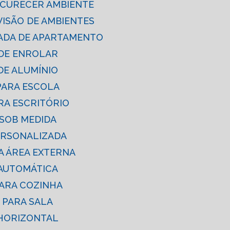
SCURECER AMBIENTE
VISÃO DE AMBIENTES
CADA DE APARTAMENTO
 DE ENROLAR
DE ALUMÍNIO
PARA ESCOLA
RA ESCRITÓRIO
 SOB MEDIDA
ERSONALIZADA
A ÁREA EXTERNA
 AUTOMÁTICA
PARA COZINHA
 PARA SALA
 HORIZONTAL