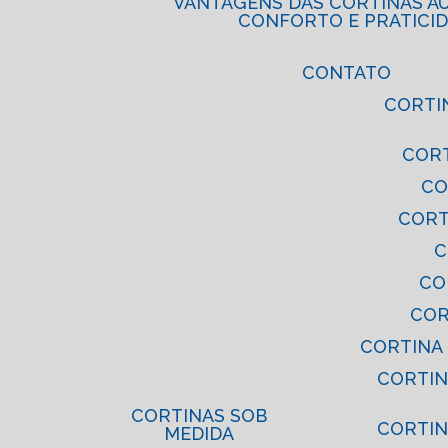
VANTAGENS DAS CORTINAS A
CONFORTO E PRATICID
CONTATO
CORTI
CORT
CO
CORT
C
CO
COR
CORTINA 
CORTIN
CORTINAS SOB
CORTIN
MEDIDA