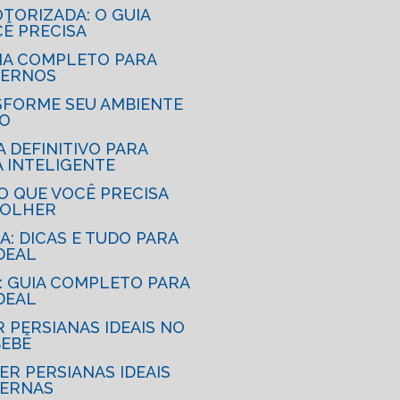
TORIZADA: O GUIA
Ê PRECISA
UIA COMPLETO PARA
DERNOS
SFORME SEU AMBIENTE
LO
 DEFINITIVO PARA
 INTELIGENTE
O QUE VOCÊ PRECISA
COLHER
A: DICAS E TUDO PARA
DEAL
: GUIA COMPLETO PARA
DEAL
 PERSIANAS IDEAIS NO
BEBÊ
ER PERSIANAS IDEAIS
TERNAS