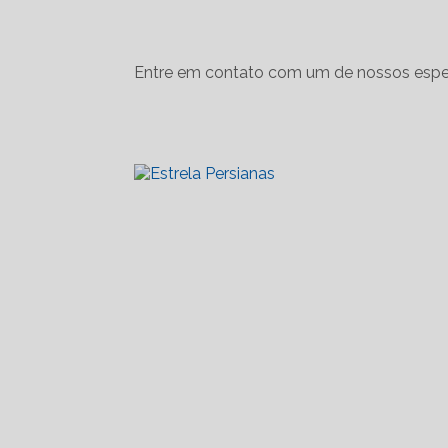
Entre em contato com um de nossos espec