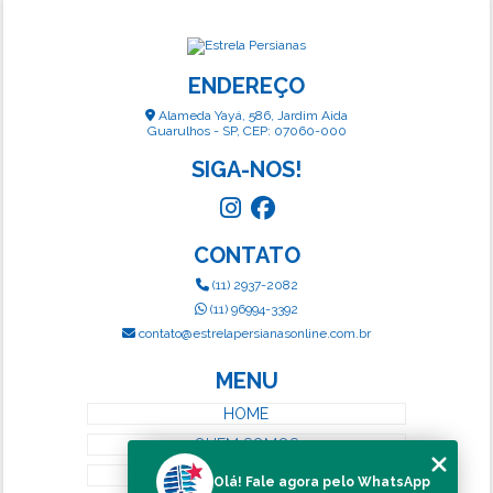
ENDEREÇO
Alameda Yayá, 586, Jardim Aida
Guarulhos - SP, CEP: 07060-000
SIGA-NOS!
CONTATO
(11) 2937-2082
(11) 96994-3392
contato@estrelapersianasonline.com.br
MENU
HOME
QUEM SOMOS
SERVIÇOS
Olá! Fale agora pelo WhatsApp