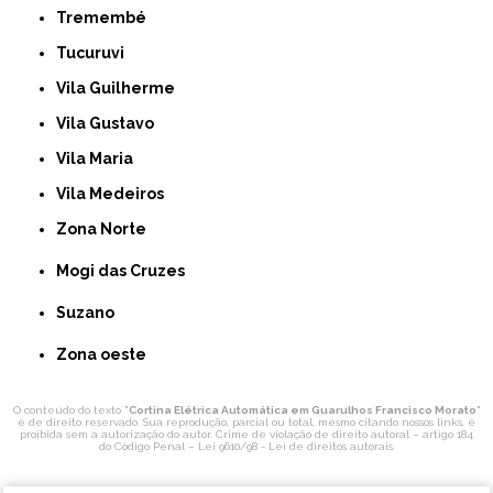
Tremembé
Tucuruvi
Vila Guilherme
Vila Gustavo
Vila Maria
Vila Medeiros
Zona Norte
Mogi das Cruzes
Suzano
Zona oeste
O conteúdo do texto "
Cortina Elétrica Automática em Guarulhos Francisco Morato
"
é de direito reservado. Sua reprodução, parcial ou total, mesmo citando nossos links, é
proibida sem a autorização do autor. Crime de violação de direito autoral – artigo 184
do Código Penal –
Lei 9610/98 - Lei de direitos autorais
.