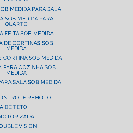
SOB MEDIDA PARA SALA
A SOB MEDIDA PARA
QUARTO
A FEITA SOB MEDIDA
A DE CORTINAS SOB
MEDIDA
E CORTINA SOB MEDIDA
 PARA COZINHA SOB
MEDIDA
PARA SALA SOB MEDIDA
CONTROLE REMOTO
A DE TETO
 MOTORIZADA
OUBLE VISION