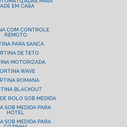
UTOMATIZADAS PARA
ADE EM CASA
NA COM CONTROLE
REMOTO
INA PARA SANCA
RTINA DE TETO
INA MOTORIZADA
ORTINA WAVE
RTINA ROMANA
TINA BLACKOUT
DE ROLO SOB MEDIDA
A SOB MEDIDA PARA
HOTEL
A SOB MEDIDA PARA
COZINHA