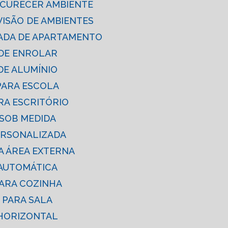
SCURECER AMBIENTE
VISÃO DE AMBIENTES
CADA DE APARTAMENTO
 DE ENROLAR
DE ALUMÍNIO
PARA ESCOLA
RA ESCRITÓRIO
 SOB MEDIDA
ERSONALIZADA
A ÁREA EXTERNA
 AUTOMÁTICA
PARA COZINHA
 PARA SALA
 HORIZONTAL