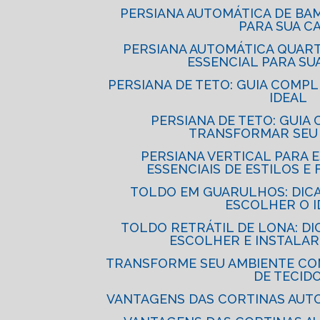
PERSIANA AUTOMÁTICA DE BA
PARA SUA C
PERSIANA AUTOMÁTICA QUART
ESSENCIAL PARA SU
PERSIANA DE TETO: GUIA COMP
IDEAL
PERSIANA DE TETO: GUIA
TRANSFORMAR SEU
PERSIANA VERTICAL PARA E
ESSENCIAIS DE ESTILOS E
TOLDO EM GUARULHOS: DICA
ESCOLHER O I
TOLDO RETRÁTIL DE LONA: DI
ESCOLHER E INSTALAR
TRANSFORME SEU AMBIENTE CO
DE TECID
VANTAGENS DAS CORTINAS AUTO