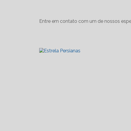
Entre em contato com um de nossos espec