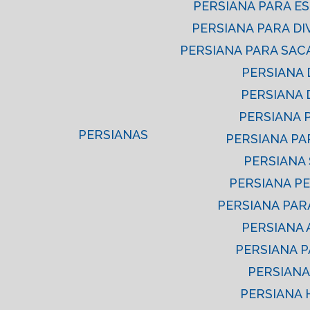
PERSIANA PARA E
PERSIANA PARA DI
PERSIANA PARA SA
PERSIANA
PERSIANA 
PERSIANA 
PERSIANAS
PERSIANA PA
PERSIANA
PERSIANA P
PERSIANA PAR
PERSIANA
PERSIANA 
PERSIANA
PERSIANA