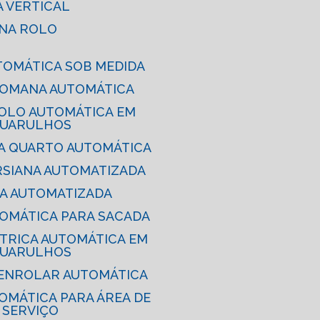
A VERTICAL
ANA ROLO
TOMÁTICA SOB MEDIDA
ROMANA AUTOMÁTICA
OLO AUTOMÁTICA EM
UARULHOS
A QUARTO AUTOMÁTICA
RSIANA AUTOMATIZADA
A AUTOMATIZADA
OMÁTICA PARA SACADA
TRICA AUTOMÁTICA EM
UARULHOS
 ENROLAR AUTOMÁTICA
OMÁTICA PARA ÁREA DE
SERVIÇO