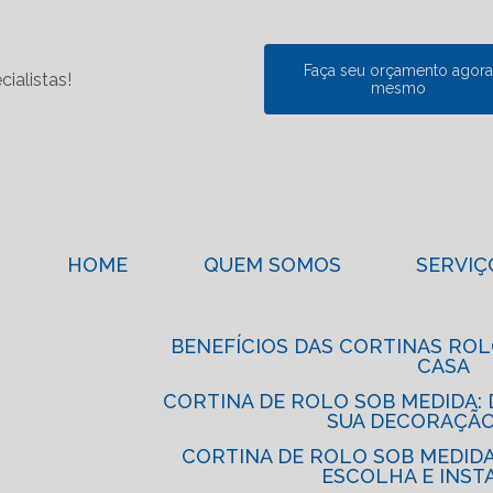
Faça seu orçamento agor
ialistas!
mesmo
SERVIÇ
HOME
QUEM SOMOS
BENEFÍCIOS DAS CORTINAS RO
CASA
CORTINA DE ROLO SOB MEDIDA: 
SUA DECORAÇÃO
CORTINA DE ROLO SOB MEDIDA
ESCOLHA E INST