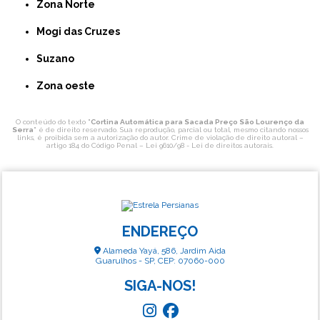
Zona Norte
Mogi das Cruzes
Suzano
Zona oeste
O conteúdo do texto "
Cortina Automática para Sacada Preço São Lourenço da
Serra
" é de direito reservado. Sua reprodução, parcial ou total, mesmo citando nossos
links, é proibida sem a autorização do autor. Crime de violação de direito autoral –
artigo 184 do Código Penal –
Lei 9610/98 - Lei de direitos autorais
.
ENDEREÇO
Alameda Yayá, 586, Jardim Aida
Guarulhos - SP, CEP: 07060-000
SIGA-NOS!