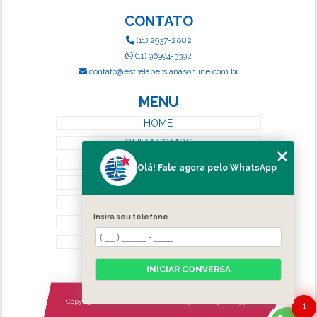
CONTATO
(11) 2937-2082
(11) 96994-3392
contato@estrelapersianasonline.com.br
MENU
HOME
QUEM SOMOS
SERVIÇOS
Olá! Fale agora pelo WhatsApp
BLOG
CONTATO
Insira seu telefone
CATEGORIAS
MAPA DO SITE
INICIAR CONVERSA
Copyright © Estrela Persianas. (Lei 9610 de 19/02/1998)
1