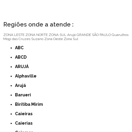
Regiões onde a atende :
ZONA LESTE
ZONA NORTE
ZONA SUL
Arujá
GRANDE SÃO PAULO
Guarulhos
Mogi das Cruzes
Suzano
Zona Oeste
Zona Sul
ABC
ABCD
ARUJÁ
Alphaville
Arujá
Barueri
Biritiba Mirim
Caieiras
Caierias