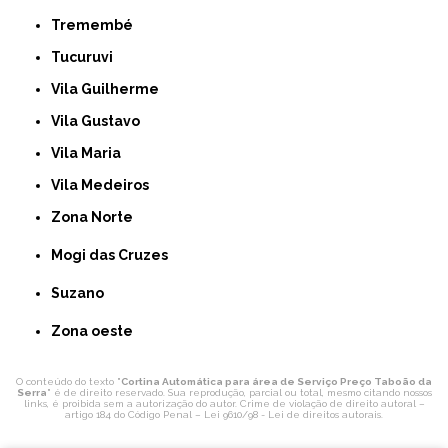
Tremembé
Tucuruvi
Vila Guilherme
Vila Gustavo
Vila Maria
Vila Medeiros
Zona Norte
Mogi das Cruzes
Suzano
Zona oeste
O conteúdo do texto "
Cortina Automática para área de Serviço Preço Taboão da
Serra
" é de direito reservado. Sua reprodução, parcial ou total, mesmo citando nossos
links, é proibida sem a autorização do autor. Crime de violação de direito autoral –
artigo 184 do Código Penal –
Lei 9610/98 - Lei de direitos autorais
.