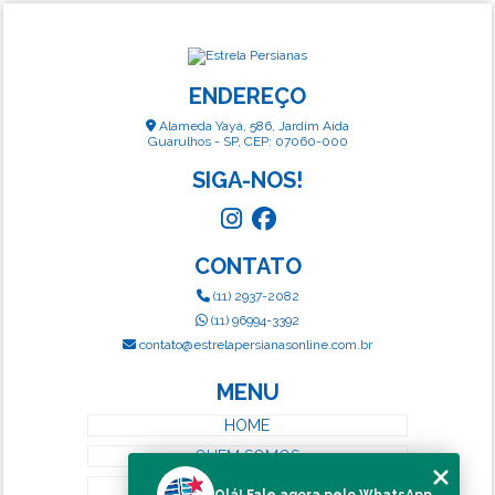
ENDEREÇO
Alameda Yayá, 586, Jardim Aida
Guarulhos - SP, CEP: 07060-000
SIGA-NOS!
CONTATO
(11) 2937-2082
(11) 96994-3392
contato@estrelapersianasonline.com.br
MENU
HOME
QUEM SOMOS
SERVIÇOS