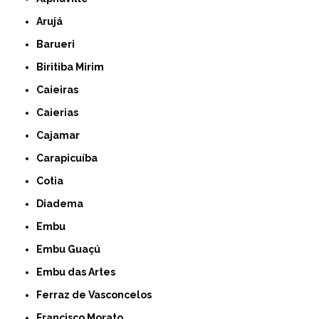
Arujá
Barueri
Biritiba Mirim
Caieiras
Caierias
Cajamar
Carapicuíba
Cotia
Diadema
Embu
Embu Guaçú
Embu das Artes
Ferraz de Vasconcelos
Francisco Morato