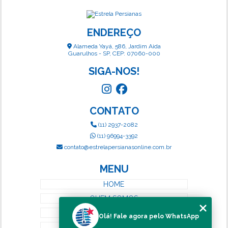
ENDEREÇO
Alameda Yayá, 586, Jardim Aida
Guarulhos - SP, CEP: 07060-000
SIGA-NOS!
CONTATO
(11) 2937-2082
(11) 96994-3392
contato@estrelapersianasonline.com.br
MENU
HOME
QUEM SOMOS
SERVIÇOS
Olá! Fale agora pelo WhatsApp
BLOG