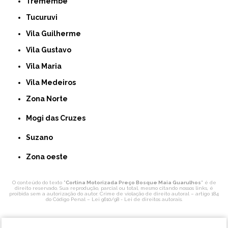
Tremembé
Tucuruvi
Vila Guilherme
Vila Gustavo
Vila Maria
Vila Medeiros
Zona Norte
Mogi das Cruzes
Suzano
Zona oeste
O conteúdo do texto "
Cortina Motorizada Preço Bosque Maia Guarulhos
" é de
direito reservado. Sua reprodução, parcial ou total, mesmo citando nossos links, é
proibida sem a autorização do autor. Crime de violação de direito autoral – artigo 184
do Código Penal –
Lei 9610/98 - Lei de direitos autorais
.