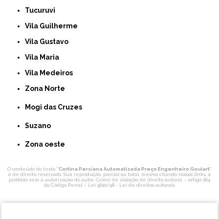
Tucuruvi
Vila Guilherme
Vila Gustavo
Vila Maria
Vila Medeiros
Zona Norte
Mogi das Cruzes
Suzano
Zona oeste
O conteúdo do texto "
Cortina Persiana Automatizada Preço Engenheiro Goulart
"
é de direito reservado. Sua reprodução, parcial ou total, mesmo citando nossos links, é
proibida sem a autorização do autor. Crime de violação de direito autoral – artigo 184
do Código Penal –
Lei 9610/98 - Lei de direitos autorais
.