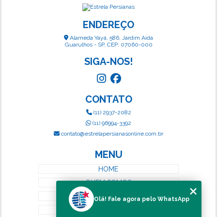
ENDEREÇO
Alameda Yayá, 586, Jardim Aida
Guarulhos - SP, CEP: 07060-000
SIGA-NOS!
CONTATO
(11) 2937-2082
(11) 96994-3392
contato@estrelapersianasonline.com.br
MENU
HOME
QUEM SOMOS
SERVIÇOS
Olá! Fale agora pelo WhatsApp
BLOG