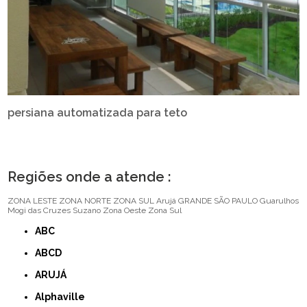
persiana automatizada para teto
Regiões onde a atende :
ZONA LESTE
ZONA NORTE
ZONA SUL
Arujá
GRANDE SÃO PAULO
Guarulhos
Mogi das Cruzes
Suzano
Zona Oeste
Zona Sul
ABC
ABCD
ARUJÁ
Alphaville