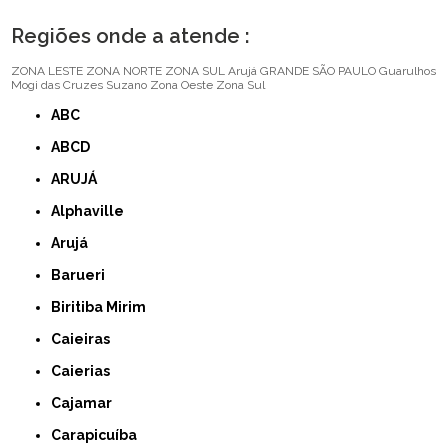
Regiões onde a atende :
ZONA LESTE
ZONA NORTE
ZONA SUL
Arujá
GRANDE SÃO PAULO
Guarulhos
Mogi das Cruzes
Suzano
Zona Oeste
Zona Sul
ABC
ABCD
ARUJÁ
Alphaville
Arujá
Barueri
Biritiba Mirim
Caieiras
Caierias
Cajamar
Carapicuíba