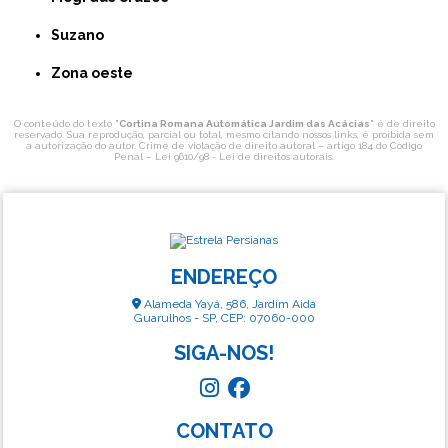
Suzano
Zona oeste
O conteúdo do texto "
Cortina Romana Automática Jardim das Acácias
" é de direito
reservado. Sua reprodução, parcial ou total, mesmo citando nossos links, é proibida sem
a autorização do autor. Crime de violação de direito autoral – artigo 184 do Código
Penal –
Lei 9610/98 - Lei de direitos autorais
.
ENDEREÇO
Alameda Yayá, 586, Jardim Aida
Guarulhos - SP, CEP: 07060-000
SIGA-NOS!
CONTATO