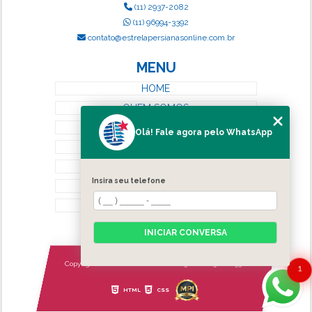
(11) 2937-2082
(11) 96994-3392
contato@estrelapersianasonline.com.br
MENU
HOME
QUEM SOMOS
SERVIÇOS
Olá! Fale agora pelo WhatsApp
BLOG
CONTATO
Insira seu telefone
CATEGORIAS
MAPA DO SITE
INICIAR CONVERSA
Copyright © Estrela Persianas. (Lei 9610 de 19/02/1998)
1
HTML
CSS