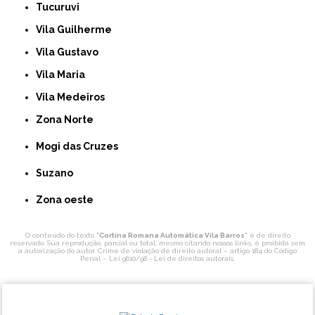
Tucuruvi
Vila Guilherme
Vila Gustavo
Vila Maria
Vila Medeiros
Zona Norte
Mogi das Cruzes
Suzano
Zona oeste
O conteúdo do texto "
Cortina Romana Automática Vila Barros
" é de direito
reservado. Sua reprodução, parcial ou total, mesmo citando nossos links, é proibida sem
a autorização do autor. Crime de violação de direito autoral – artigo 184 do Código
Penal –
Lei 9610/98 - Lei de direitos autorais
.