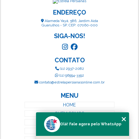
ENDEREÇO
Alameda Yayá, 586, Jardim Aida
Guarulhos - SP, CEP: 07060-000
SIGA-NOS!
CONTATO
(11) 2937-2082
(11) 96994-3392
contato@estrelapersianasonline.com.br
MENU
HOME
QUEM SOMOS
SERVIÇOS
Olá! Fale agora pelo WhatsApp
BLOG