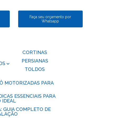
a
Faça seu orçamento por
Whatsapp
CORTINAS
PERSIANAS
OS
TOLDOS
LÔ MOTORIZADAS PARA
DICAS ESSENCIAIS PARA
 IDEAL
: GUIA COMPLETO DE
ALAÇÃO