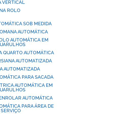
A VERTICAL
ANA ROLO
TOMÁTICA SOB MEDIDA
ROMANA AUTOMÁTICA
OLO AUTOMÁTICA EM
UARULHOS
A QUARTO AUTOMÁTICA
RSIANA AUTOMATIZADA
A AUTOMATIZADA
OMÁTICA PARA SACADA
TRICA AUTOMÁTICA EM
UARULHOS
 ENROLAR AUTOMÁTICA
OMÁTICA PARA ÁREA DE
SERVIÇO