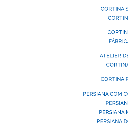
CORTINA 
CORTIN
CORTIN
FÁBRIC
ATELIER D
CORTINA
CORTINA 
PERSIANA COM 
PERSIAN
PERSIANA
PERSIANA D