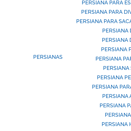
PERSIANA PARA E
PERSIANA PARA DI
PERSIANA PARA SA
PERSIANA
PERSIANA 
PERSIANA 
PERSIANAS
PERSIANA PA
PERSIANA
PERSIANA P
PERSIANA PAR
PERSIANA
PERSIANA 
PERSIANA
PERSIANA