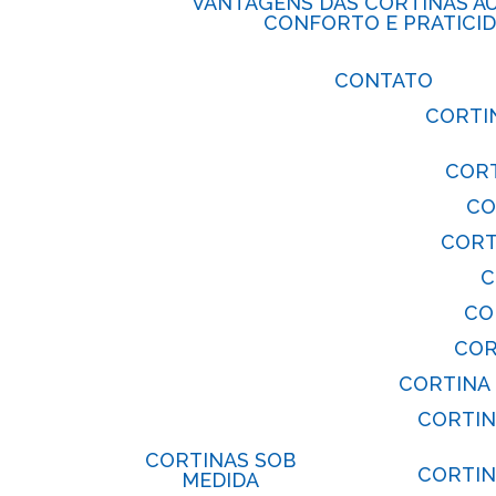
VANTAGENS DAS CORTINAS A
CONFORTO E PRATICID
CONTATO
CORTI
CORT
CO
CORT
C
CO
COR
CORTINA 
CORTIN
CORTINAS SOB
CORTIN
MEDIDA