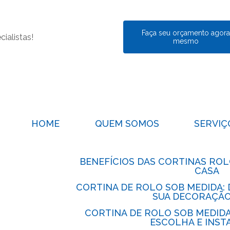
Faça seu orçamento agor
ialistas!
mesmo
SERVIÇ
HOME
QUEM SOMOS
BENEFÍCIOS DAS CORTINAS RO
CASA
CORTINA DE ROLO SOB MEDIDA: 
SUA DECORAÇÃO
CORTINA DE ROLO SOB MEDIDA
ESCOLHA E INST