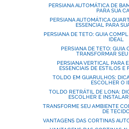
PERSIANA AUTOMÁTICA DE BA
PARA SUA C
PERSIANA AUTOMÁTICA QUART
ESSENCIAL PARA SU
PERSIANA DE TETO: GUIA COMP
IDEAL
PERSIANA DE TETO: GUIA
TRANSFORMAR SEU
PERSIANA VERTICAL PARA E
ESSENCIAIS DE ESTILOS E
TOLDO EM GUARULHOS: DICA
ESCOLHER O I
TOLDO RETRÁTIL DE LONA: DI
ESCOLHER E INSTALAR
TRANSFORME SEU AMBIENTE CO
DE TECID
VANTAGENS DAS CORTINAS AUTO