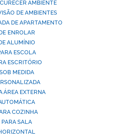
SCURECER AMBIENTE
VISÃO DE AMBIENTES
CADA DE APARTAMENTO
 DE ENROLAR
DE ALUMÍNIO
PARA ESCOLA
RA ESCRITÓRIO
 SOB MEDIDA
ERSONALIZADA
A ÁREA EXTERNA
 AUTOMÁTICA
PARA COZINHA
 PARA SALA
 HORIZONTAL