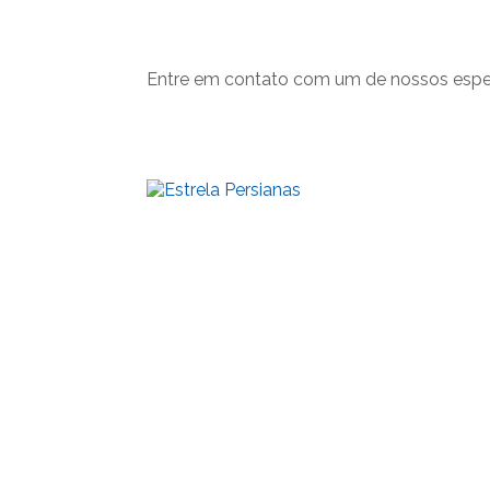
Entre em contato com um de nossos espec