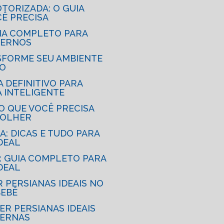
TORIZADA: O GUIA
Ê PRECISA
UIA COMPLETO PARA
DERNOS
SFORME SEU AMBIENTE
LO
 DEFINITIVO PARA
 INTELIGENTE
O QUE VOCÊ PRECISA
COLHER
A: DICAS E TUDO PARA
DEAL
: GUIA COMPLETO PARA
DEAL
 PERSIANAS IDEAIS NO
BEBÊ
ER PERSIANAS IDEAIS
TERNAS