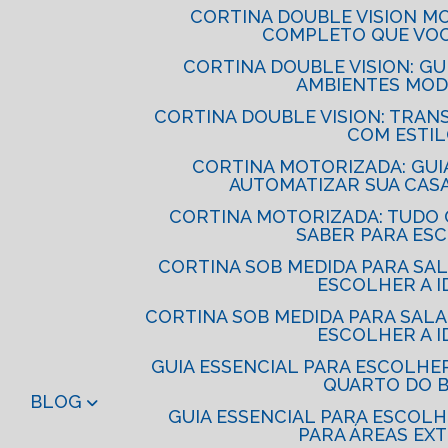
CORTINA DOUBLE VISION MO
COMPLETO QUE VOC
CORTINA DOUBLE VISION: G
AMBIENTES MO
CORTINA DOUBLE VISION: TRAN
COM ESTI
CORTINA MOTORIZADA: GUIA
AUTOMATIZAR SUA CASA
CORTINA MOTORIZADA: TUDO 
SABER PARA ES
CORTINA SOB MEDIDA PARA SAL
ESCOLHER A I
CORTINA SOB MEDIDA PARA SALA
ESCOLHER A I
GUIA ESSENCIAL PARA ESCOLHER
QUARTO DO 
BLOG
GUIA ESSENCIAL PARA ESCOLH
PARA ÁREAS EX