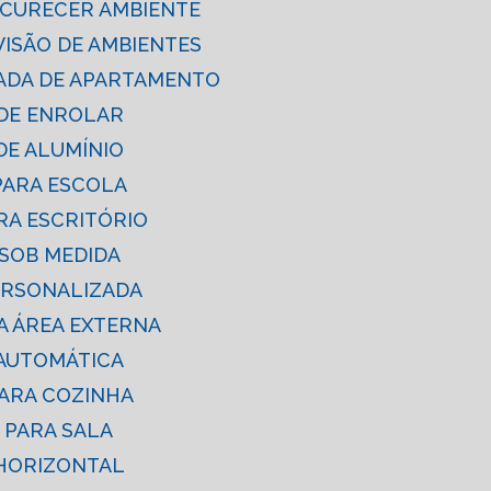
SCURECER AMBIENTE
VISÃO DE AMBIENTES
CADA DE APARTAMENTO
 DE ENROLAR
DE ALUMÍNIO
PARA ESCOLA
RA ESCRITÓRIO
 SOB MEDIDA
ERSONALIZADA
A ÁREA EXTERNA
 AUTOMÁTICA
PARA COZINHA
 PARA SALA
 HORIZONTAL