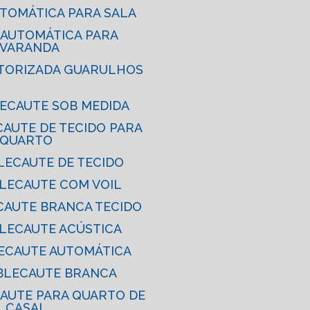
TOMÁTICA PARA SALA
 AUTOMÁTICA PARA
VARANDA
TORIZADA GUARULHOS
ECAUTE SOB MEDIDA
CAUTE DE TECIDO PARA
QUARTO
LECAUTE DE TECIDO
LECAUTE COM VOIL
CAUTE BRANCA TECIDO
LECAUTE ACÚSTICA
ECAUTE AUTOMÁTICA
BLECAUTE BRANCA
AUTE PARA QUARTO DE
CASAL