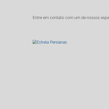
Entre em contato com um de nossos espec