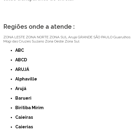
Regiões onde a atende :
ZONA LESTE
ZONA NORTE
ZONA SUL
Arujá
GRANDE SÃO PAULO
Guarulhos
Mogi das Cruzes
Suzano
Zona Oeste
Zona Sul
ABC
ABCD
ARUJÁ
Alphaville
Arujá
Barueri
Biritiba Mirim
Caieiras
Caierias