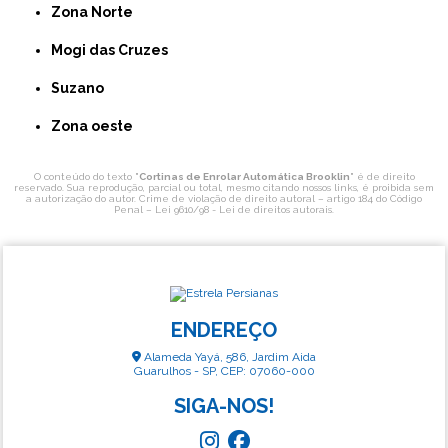
Zona Norte
Mogi das Cruzes
Suzano
Zona oeste
O conteúdo do texto "
Cortinas de Enrolar Automática Brooklin
" é de direito
reservado. Sua reprodução, parcial ou total, mesmo citando nossos links, é proibida sem
a autorização do autor. Crime de violação de direito autoral – artigo 184 do Código
Penal –
Lei 9610/98 - Lei de direitos autorais
.
ENDEREÇO
Alameda Yayá, 586, Jardim Aida
Guarulhos - SP, CEP: 07060-000
SIGA-NOS!