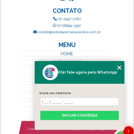
CONTATO
(11) 2937-2082
(11) 96994-3392
contato@estrelapersianasonline.com.br
MENU
HOME
QUEM SOMOS
SERVIÇOS
Olá! Fale agora pelo WhatsApp
BLOG
CONTATO
Insira seu telefone
CATEGORIAS
MAPA DO SITE
INICIAR CONVERSA
Copyright © Estrela Persianas. (Lei 9610 de 19/02/1998)
1