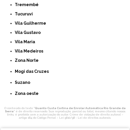
Tremembé
Tucuruvi
Vila Guilherme
Vila Gustavo
Vila Maria
Vila Medeiros
Zona Norte
Mogi das Cruzes
Suzano
Zona oeste
O conteúdo do texto "
Quanto Custa Cortina de Enrolar Automática Rio Grande da
Serra
" é de direito reservado. Sua reprodução, parcial ou total, mesmo citando nossos
links, é proibida sem a autorização do autor. Crime de violação de direito autoral –
artigo 184 do Código Penal –
Lei 9610/98 - Lei de direitos autorais
.