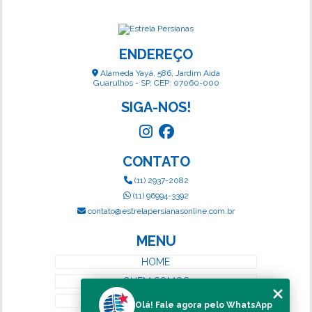
ENDEREÇO
Alameda Yayá, 586, Jardim Aida
Guarulhos - SP, CEP: 07060-000
SIGA-NOS!
CONTATO
(11) 2937-2082
(11) 96994-3392
contato@estrelapersianasonline.com.br
MENU
HOME
QUEM SOMOS
SERVIÇOS
Olá! Fale agora pelo WhatsApp