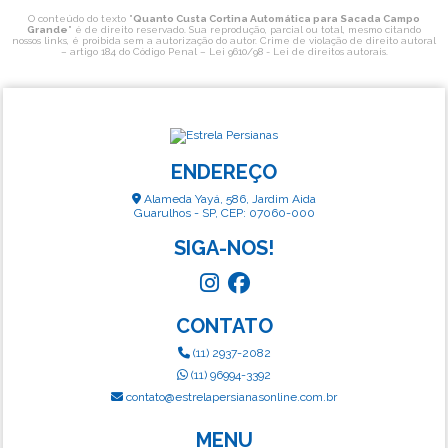
O conteúdo do texto "
Quanto Custa Cortina Automática para Sacada Campo
Grande
" é de direito reservado. Sua reprodução, parcial ou total, mesmo citando
nossos links, é proibida sem a autorização do autor. Crime de violação de direito autoral
– artigo 184 do Código Penal –
Lei 9610/98 - Lei de direitos autorais
.
ENDEREÇO
Alameda Yayá, 586, Jardim Aida
Guarulhos - SP, CEP: 07060-000
SIGA-NOS!
CONTATO
(11) 2937-2082
(11) 96994-3392
contato@estrelapersianasonline.com.br
MENU