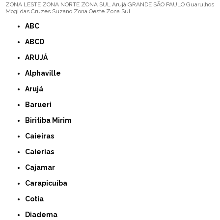
ZONA LESTE
ZONA NORTE
ZONA SUL
Arujá
GRANDE SÃO PAULO
Guarulhos
Mogi das Cruzes
Suzano
Zona Oeste
Zona Sul
ABC
ABCD
ARUJÁ
Alphaville
Arujá
Barueri
Biritiba Mirim
Caieiras
Caierias
Cajamar
Carapicuíba
Cotia
Diadema