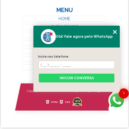
MENU
HOME
QUEM SOMOS
SERVIÇOS
Olá! Fale agora pelo WhatsApp
BLOG
CONTATO
Insira seu telefone
CATEGORIAS
MAPA DO SITE
INICIAR CONVERSA
Copyright © Estrela Persianas. (Lei 9610 de 19/02/1998)
1
HTML
CSS