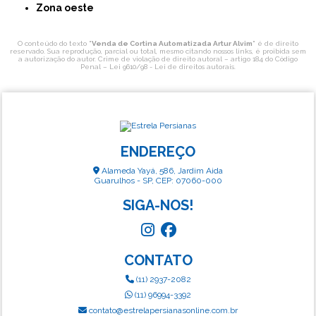
Zona oeste
O conteúdo do texto "
Venda de Cortina Automatizada Artur Alvim
" é de direito
reservado. Sua reprodução, parcial ou total, mesmo citando nossos links, é proibida sem
a autorização do autor. Crime de violação de direito autoral – artigo 184 do Código
Penal –
Lei 9610/98 - Lei de direitos autorais
.
ENDEREÇO
Alameda Yayá, 586, Jardim Aida
Guarulhos - SP, CEP: 07060-000
SIGA-NOS!
CONTATO
(11) 2937-2082
(11) 96994-3392
contato@estrelapersianasonline.com.br