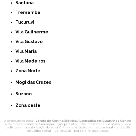
Santana
Tremembé
Tucuruvi
Vila Guilherme
Vila Gustavo
Vila Maria
Vila Medeiros
Zona Norte
Mogi das Cruzes
Suzano
Zona oeste
O conteúdo do texto "
Venda de Cortina Elétrica Automática em Guarulhos Centro
"
é de direito reservado. Sua reprodução, parcial ou total, mesmo citando nossos links, é
proibida sem a autorização do autor. Crime de violação de direito autoral – artigo 184
do Código Penal –
Lei 9610/98 - Lei de direitos autorais
.