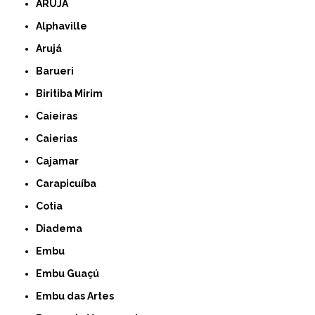
ARUJÁ
Alphaville
Arujá
Barueri
Biritiba Mirim
Caieiras
Caierias
Cajamar
Carapicuíba
Cotia
Diadema
Embu
Embu Guaçú
Embu das Artes