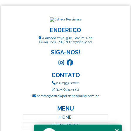
ENDEREÇO
Alameda Yayá, 586, Jardim Aida
Guarulhos - SP, CEP: 07060-000
SIGA-NOS!
CONTATO
(11) 2937-2082
(11) 96994-3392
contato@estrelapersianasonline.com.br
MENU
HOME
QUEM SOMOS