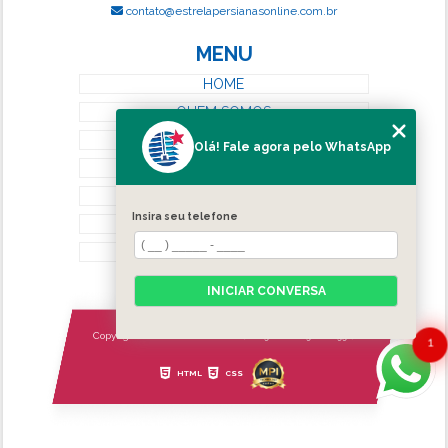
contato@estrelapersianasonline.com.br
MENU
HOME
QUEM SOMOS
SERVIÇOS
Olá! Fale agora pelo WhatsApp
BLOG
CONTATO
Insira seu telefone
CATEGORIAS
MAPA DO SITE
INICIAR CONVERSA
Copyright © Estrela Persianas. (Lei 9610 de 19/02/1998)
1
HTML
CSS