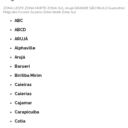
ZONA LESTE
ZONA NORTE
ZONA SUL
Arujá
GRANDE SÃO PAULO
Guarulhos
Mogi das Cruzes
Suzano
Zona Oeste
Zona Sul
ABC
ABCD
ARUJÁ
Alphaville
Arujá
Barueri
Biritiba Mirim
Caieiras
Caierias
Cajamar
Carapicuíba
Cotia