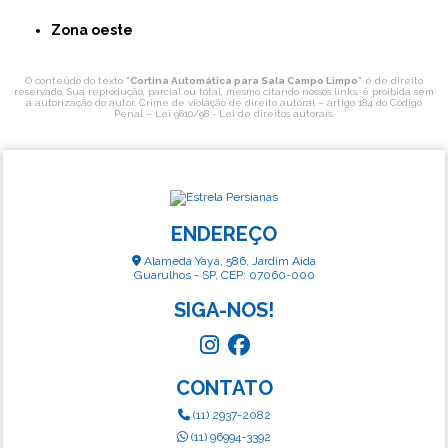
Zona oeste
O conteúdo do texto "
Cortina Automática para Sala Campo Limpo
" é de direito
reservado. Sua reprodução, parcial ou total, mesmo citando nossos links, é proibida sem
a autorização do autor. Crime de violação de direito autoral – artigo 184 do Código
Penal –
Lei 9610/98 - Lei de direitos autorais
.
ENDEREÇO
Alameda Yayá, 586, Jardim Aida
Guarulhos - SP, CEP: 07060-000
SIGA-NOS!
CONTATO
(11) 2937-2082
(11) 96994-3392