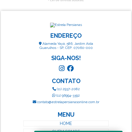
- Lei de direitos autorais
.
ENDEREÇO
Alameda Yayá, 586, Jardim Aida
Guarulhos - SP, CEP: 07060-000
SIGA-NOS!
CONTATO
(11) 2937-2082
(11) 96994-3392
contato@estrelapersianasonline.com.br
MENU
HOME
QUEM SOMOS