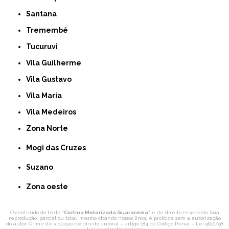
Santana
Tremembé
Tucuruvi
Vila Guilherme
Vila Gustavo
Vila Maria
Vila Medeiros
Zona Norte
Mogi das Cruzes
Suzano
Zona oeste
O conteúdo do texto "
Cortina Motorizada Guararema
" é de direito reservado. Sua
reprodução, parcial ou total, mesmo citando nossos links, é proibida sem a autorização
do autor. Crime de violação de direito autoral – artigo 184 do Código Penal –
Lei 9610/98