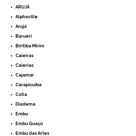
ARUJÁ
Alphaville
Arujá
Barueri
Biritiba Mirim
Caieiras
Caierias
Cajamar
Carapicuíba
Cotia
Diadema
Embu
Embu Guaçú
Embu das Artes