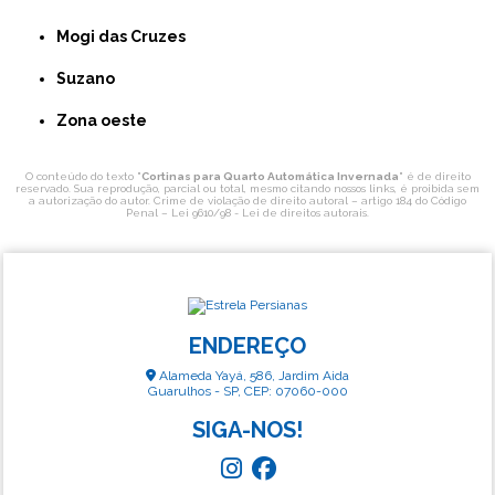
Mogi das Cruzes
Suzano
Zona oeste
O conteúdo do texto "
Cortinas para Quarto Automática Invernada
" é de direito
reservado. Sua reprodução, parcial ou total, mesmo citando nossos links, é proibida sem
a autorização do autor. Crime de violação de direito autoral – artigo 184 do Código
Penal –
Lei 9610/98 - Lei de direitos autorais
.
ENDEREÇO
Alameda Yayá, 586, Jardim Aida
Guarulhos - SP, CEP: 07060-000
SIGA-NOS!