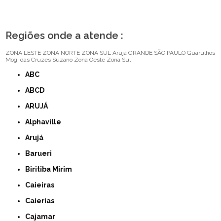
Regiões onde a atende :
ZONA LESTE
ZONA NORTE
ZONA SUL
Arujá
GRANDE SÃO PAULO
Guarulhos
Mogi das Cruzes
Suzano
Zona Oeste
Zona Sul
ABC
ABCD
ARUJÁ
Alphaville
Arujá
Barueri
Biritiba Mirim
Caieiras
Caierias
Cajamar