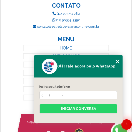
CONTATO
(11) 2937-2082
(11) 96994-3392
contato@estrelapersianasonline.com.br
MENU
HOME
QUEM SOMOS
SERVIÇOS
Olá! Fale agora pelo WhatsApp
BLOG
CONTATO
Insira seu telefone
CATEGORIAS
MAPA DO SITE
INICIAR CONVERSA
Copyright © Estrela Persianas. (Lei 9610 de 19/02/1998)
1