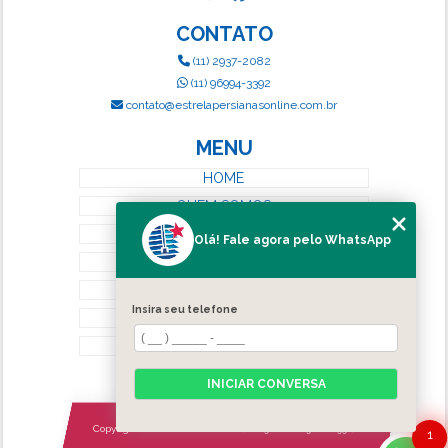
CONTATO
(11) 2937-2082
(11) 96994-3392
contato@estrelapersianasonline.com.br
MENU
HOME
QUEM SOMOS
SERVIÇOS
Olá! Fale agora pelo WhatsApp
BLOG
CONTATO
Insira seu telefone
CATEGORIAS
MAPA DO SITE
INICIAR CONVERSA
Copyright © Estrela Persianas. (Lei 9610 de 19/02/1998)
1