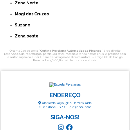
Zona Norte
Mogi das Cruzes
Suzano
Zona oeste
O conteúdo do texto "
Cortina Persiana Automatizada Picanço
" é de direito
reservado. Sua reprodução, parcial ou total, mesmo citando nossos links, é proibida sem
a autorização do autor. Crime de violação de direito autoral – artigo 184 do Código
Penal –
Lei 9610/98 - Lei de direitos autorais
.
ENDEREÇO
Alameda Yayá, 586, Jardim Aida
Guarulhos - SP, CEP: 07060-000
SIGA-NOS!