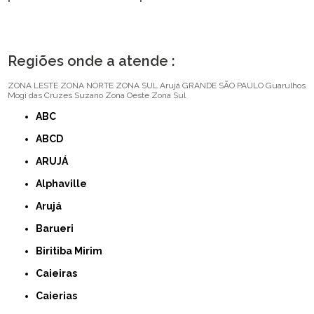
Regiões onde a atende :
ZONA LESTE
ZONA NORTE
ZONA SUL
Arujá
GRANDE SÃO PAULO
Guarulhos
Mogi das Cruzes
Suzano
Zona Oeste
Zona Sul
ABC
ABCD
ARUJÁ
Alphaville
Arujá
Barueri
Biritiba Mirim
Caieiras
Caierias